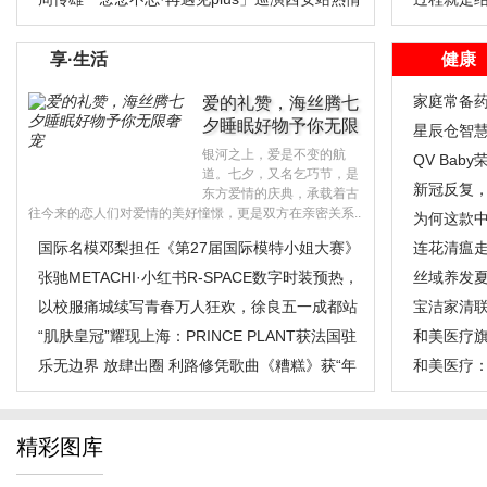
落幕
享·生活
健康
家庭常备药
爱的礼赞，海丝腾七
夕睡眠好物予你无限
星辰仓智
奢宠..
银河之上，爱是不变的航
房的主流
QV Baby
道。七夕，又名乞巧节，是
婴儿护肤
新冠反复
东方爱情的庆典，承载着古
往今来的恋人们对爱情的美好憧憬，更是双方在亲密关系..
为何这款
国际名模邓梨担任《第27届国际模特小姐大赛》
连花清瘟走
中国总决
张驰METACHI·小红书R-SPACE数字时装预热，
丝域养发
五款新作引
以校服痛城续写青春万人狂欢，徐良五一成都站
宝洁家清联
五场圆满
“肌肤皇冠”耀现上海：PRINCE PLANT获法国驻
界直播
和美医疗
沪总领事
乐无边界 放肆出圈 利路修凭歌曲《糟糕》获“年
绿色通道
和美医疗：
度时尚
精彩图库