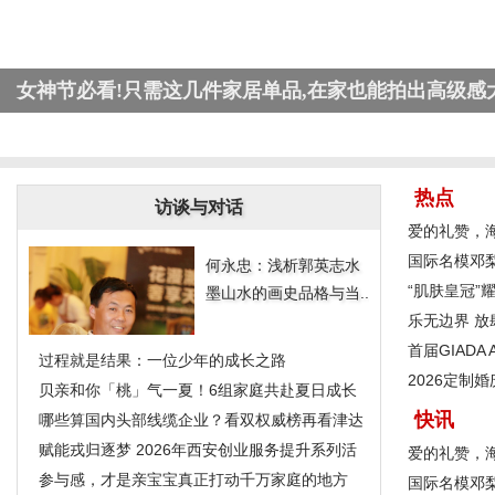
女神节必看!只需这几件家居单品,在家也能拍出高级感
热点
访谈与对话
爱的礼赞，
国际名模邓
何永忠：浅析郭英志水
决赛大
“肌肤皇冠”耀
墨山水的画史品格与当..
肯定
乐无边界 放
音
首届GIAD
过程就是结果：一位少年的成长之路
2026定制
贝亲和你「桃」气一夏！6组家庭共赴夏日成长
西装定
快讯
之
哪些算国内头部线缆企业？看双权威榜再看津达
赋能戎归逐梦 2026年西安创业服务提升系列活
爱的礼赞，
动
参与感，才是亲宝宝真正打动千万家庭的地方
国际名模邓