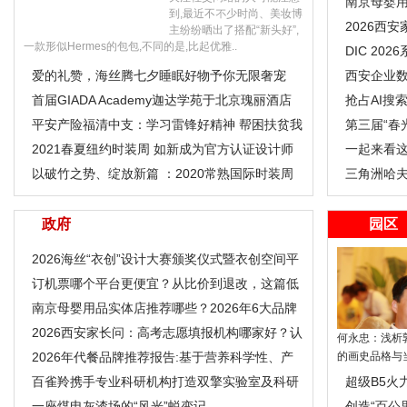
南京母婴用
到,最近不不少时尚、美妆博
与选购指
2026西
主纷纷晒出了搭配“新头好”,
一款形似Hermes的包包,不同的是,比起优雅..
性化升学
DIC 2
爱的礼赞，海丝腾七夕睡眠好物予你无限奢宠
西安企业数
首届GIADA Academy迦达学苑于北京瑰丽酒店
个流量入
抢占AI搜
优雅呈现
平安产险福清中支：学习雷锋好精神 帮困扶贫我
让“答案
第三届“春
先行
2021春夏纽约时装周 如新成为官方认证设计师
家何宇
一起来看
Sienna Li
以破竹之势、绽放新篇 ：2020常熟国际时装周
三角洲哈
大幕将启
建议
政府
园区
2026海丝“衣创”设计大赛颁奖仪式暨衣创空间平
台发布会成
订机票哪个平台更便宜？从比价到退改，这篇低
价实用攻略讲
南京母婴用品实体店推荐哪些？2026年6大品牌
测评与选购指南
2026西安家长问：高考志愿填报机构哪家好？认
何永忠：浅析
准个性化升学
2026年代餐品牌推荐报告:基于营养科学性、产
的画史品格与当
品合规性与场景
百雀羚携手专业科研机构打造双擎实验室及科研
超级B5火
载体 ——中
一座煤电灰渣场的“风光”蜕变记
华 速灭火
创造“百公