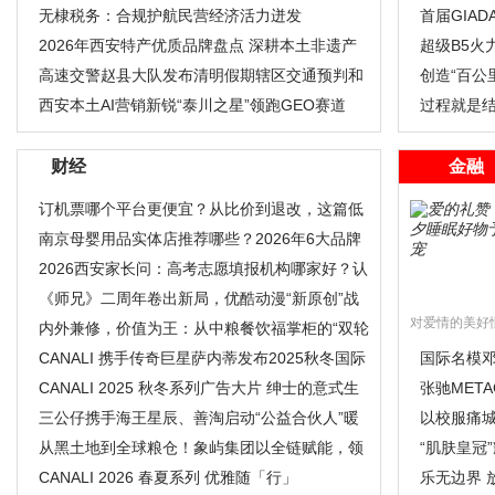
能企业
无棣税务：合规护航民营经济活力迸发
尚电音
首届GIAD
2026年西安特产优质品牌盘点 深耕本土非遗产
现
超级B5火
业 适配日
高速交警赵县大队发布清明假期辖区交通预判和
华 速灭火
创造“百公
提示
西安本土AI营销新锐“泰川之星”领跑GEO赛道
网纱”
过程就是
财经
金融
订机票哪个平台更便宜？从比价到退改，这篇低
价实用攻略讲
南京母婴用品实体店推荐哪些？2026年6大品牌
测评与选购指南
2026西安家长问：高考志愿填报机构哪家好？认
准个性化升学
《师兄》二周年卷出新局，优酷动漫“新原创”战
对爱情的美好
略完美升维
内外兼修，价值为王：从中粮餐饮福掌柜的“双轮
驱动”看餐
CANALI 携手传奇巨星萨内蒂发布2025秋冬国际
国际名模邓
米兰足球俱乐部
CANALI 2025 秋冬系列广告大片 绅士的意式生
总决赛大
张驰META
活美学
三公仔携手海王星辰、善淘启动“公益合伙人”暖
新作引领“
以校服痛
冬行动
从黑土地到全球粮仓！象屿集团以全链赋能，领
圆满收官
“肌肤皇冠”
航农业产业新
CANALI 2026 春夏系列 优雅随「行」
领事肯定
乐无边界 