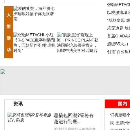
决赛大
张驰META
引领“
以校服痛城
大
收官
“肌肤皇冠”耀
型
肯定
乐无边界 放
音
首届GIAD
活
超级B5火力
动
速灭火
创造“百公里
资讯
国内
订机票哪
恶搞包回潮?誓将有
趣进行到底..
用攻略讲
閑-王清州
关注社交网络的人可能注意