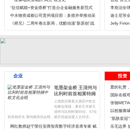
“征信赋能+资金搭桥”打造台企金融服务新范式
网纱”
李堯治全
中水物资成都公司贵州项目部：多措并举推动采
迪士尼等全
购管理“质效
《师兄》二周年卷出新局，优酷动漫“新原创”战
品亮相东
Jelly 
略完美升维
冻包的
企业
投资
爱的礼赞
笔墨架金桥 王清州与
比利时前首相莱特姆
国际名模邓
中..
上海凯宾斯基大酒店中欧文
总决赛大
张驰META
化峰会现场，著名艺术家王
新作引领“
以校服痛
清州与比利时第65任、67任
前首相伊夫·莱特姆亲切会晤，展开高端深度人文对话..
圆满收官
“肌肤皇冠”
网红教师赵宁荣任安商智库数字经济首席专家 赋
领事肯定
乐无边界 