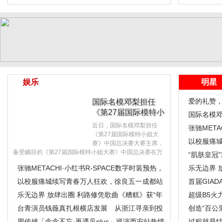
尚电音
娱乐
明星
爱的礼赞
国际名模邓梨担任
《第27届国际模特小
国际名模邓
姐大赛》中国总决..
近日，国际名模邓梨担任
总决赛大
张驰META
《第27届国际模特小姐大
新作引领“
以校服痛
赛》中国总决赛大赛主席，
备受瞩目的《第27届国际模特小姐大赛》中国总决赛在万
圆满收官
“肌肤皇冠”
众..
张驰METACHI·小红书R-SPACE数字时装预热，
领事肯定
乐无边界 
五款新作引
以校服痛城续写青春万人狂欢，徐良五一成都站
尚电音
首届GIAD
五场圆满
乐无边界 放肆出圈 利路修凭歌曲《糟糕》获“年
现
超级B5火
度时尚
台青演员钱薇真扎根横店发展 从浙江寻亲到投
华 速灭火
创造“百公
身影视产
周传雄「念念不忘·再遇见plus」巡演西安站热情
网纱”
过程就是