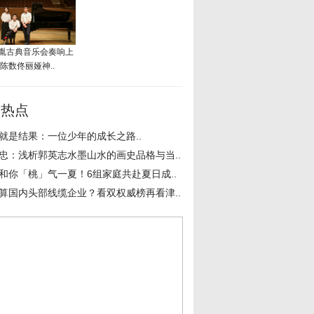
胤古典音乐会奏响上
 陈数佟丽娅神..
周热点
就是结果：一位少年的成长之路..
忠：浅析郭英志水墨山水的画史品格与当..
和你「桃」气一夏！6组家庭共赴夏日成..
算国内头部线缆企业？看双权威榜再看津..