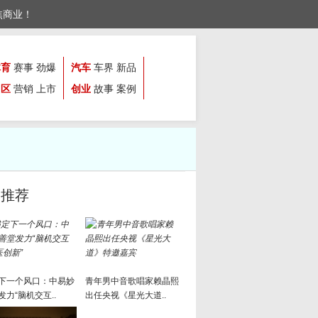
焦商业！
体育
赛事
劲爆
汽车
车界
新品
园区
营销
上市
创业
故事
案例
文推荐
下一个风口：中易妙
青年男中音歌唱家赖晶熙
发力“脑机交互..
出任央视《星光大道..