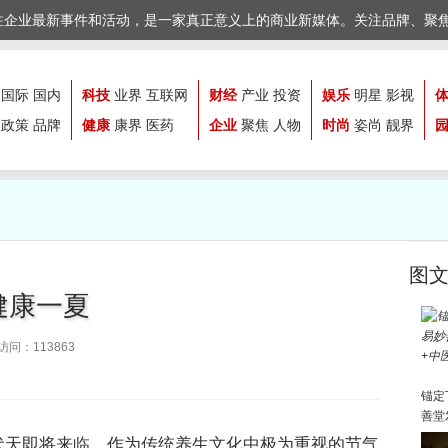
注企业最新事件和活动，是一家真正意义上的商业新媒体。关注品牌、聚
国际
国内
科技
业界
互联网
财经
产业
投资
娱乐
明星
影视
政策
品牌
健康
康界
医药
企业
聚焦
人物
时尚
姿尚
靓界
图
健康一夏
问：113863
锚定
善堂
伏天即将来临。作为传统养生文化中极为重视的节气