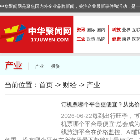
中华聚闻网是聚焦国内外企业品牌新闻，关注企业最新事件和活动，是一
资讯
国际
国内
科技
业界
互
三农
政策
品牌
健康
康界
医
产业
产业
投资
当前位置：
首页
->
财经
->
产业
订机票哪个平台更便宜？从比价
略讲透了..
2026-06-22
每到出行旺季，“
机票哪个平台最便宜”总会成为
线旅游平台在价格监控、AI