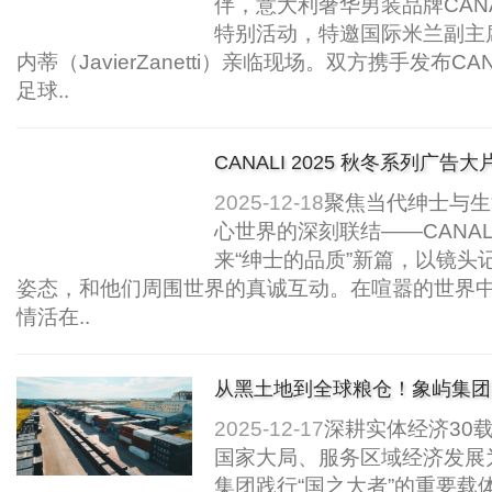
伴，意大利奢华男装品牌CAN
特别活动，特邀国际米兰副主
内蒂（JavierZanetti）亲临现场。双方携手发布CA
足球..
CANALI 2025 秋冬系列广
2025-12-18
聚焦当代绅士与生
心世界的深刻联结——CANAL
来“绅士的品质”新篇，以镜头记
姿态，和他们周围世界的真诚互动。在喧嚣的世界
情活在..
从黑土地到全球粮仓！象屿集团
业新生态..
2025-12-17
深耕实体经济30
国家大局、服务区域经济发展
集团践行“国之大者”的重要载