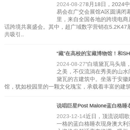
营销展位亮点..
2024-08-27
8月18日，202
易会在广交会展馆A区圆满闭
里，来自全国各地的跨境电商
话跨境共襄盛会。其中，超广域数字营销在5.2K4
共吸引..
“藏”在高校的宝藏博物馆！和SH
筑之美..
2024-08-27
“白墙黛瓦马头墙
之美，不仅流淌在秀美的山水
黛瓦的古建筑中。坐落于安徽
馆，犹如校园里的一颗文化瑰宝，承载着丰富的建筑
说唱巨星Post Malone蓝白格
2023-12-14
近日，顶流说唱歌手P
一格的蓝白格睡衣现身澳大利