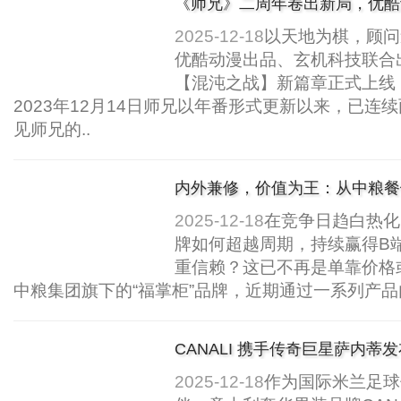
《师兄》二周年卷出新局，优酷
维！..
2025-12-18
以天地为棋，顾问
优酷动漫出品、玄机科技联合
【混沌之战】新篇章正式上线
2023年12月14日师兄以年番形式更新以来，已连
见师兄的..
内外兼修，价值为王：从中粮餐
餐饮供应链的品牌升....
2025-12-18
在竞争日趋白热化
牌如何超越周期，持续赢得B
重信赖？这已不再是单靠价格
中粮集团旗下的“福掌柜”品牌，近期通过一系列产品
CANALI 携手传奇巨星萨内蒂
俱乐部限定服装系列..
2025-12-18
作为国际米兰足球