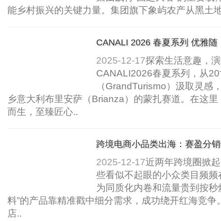
能乡村振兴的关键力量。集团旗下象屿农产从黑土地
CANALI 2026 春夏系列 优雅
2025-12-17
探索生活意趣，演
CANALI2026春夏系列，从2
（GrandTurismo）汲取灵
乡意大利布里安萨（Brianza）的蒙扎赛道。在这里
而生，至臻匠心..
跨境电商小品类出海：赛盈分销
会！..
2025-12-17
近两年跨境圈掀起
些看似不起眼的小众类目频频
为同质化内卷和流量贵到按秒
料”的产品靠精准戳中细分需求，成功绕开红海竞争。在
店..