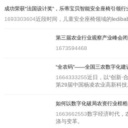
成功荣获“法国设计奖”，乐蒂宝贝智能安全座椅引领行
1693303604
近段时间，儿童安全座椅领域的lediba
第三届农业行业观察产业峰会闭
创新
1673594468
“全农码”——全国三农数字化建
1664333255
近日，以“创新·
第29届中国杨凌农业高新科技成
如何以数字化破局农资行业桎梏
本增效
1663662553
数字经济时代，
涤与变革。