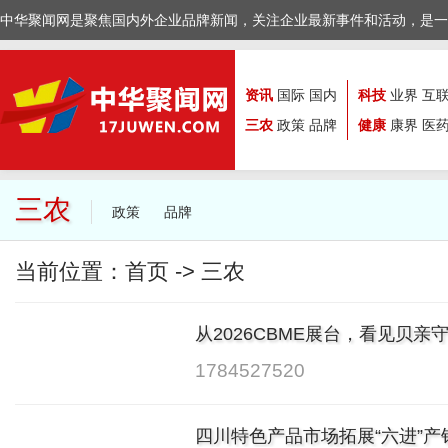
中华聚闻网是聚焦国内外企业品牌新闻，关注企业最新事件和活动，是一
资讯
国际
国内
科技
业界
互
三农
政策
品牌
健康
康界
医
三农
政策
品牌
当前位置：
首页
->
三农
从2026CBME展台，看见贝
温度
1784527520
四川特色产品市场拓展“六进”