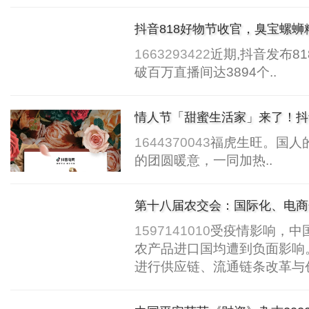
抖音818好物节收官，臭宝螺蛳
1663293422
近期,抖音发布8
破百万直播间达3894个..
情人节「甜蜜生活家」来了！抖
业持续增长
1644370043
福虎生旺。国人
的团圆暖意，一同加热..
第十八届农交会：国际化、电商
85%
1597141010
受疫情影响，中
农产品进口国均遭到负面影响
进行供应链、流通链条改革与