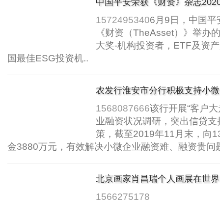
中国平安荣获《财资》杂志202
构大奖
1572495340
6月9日，中国
《财资（TheAsset）》举办
大奖-机构投资者，ETF及资产
国最佳ESG投资机..
农发行淮安市分行积极支持小微
1568087666
该行开展“客户大
业融资状况调研，突出信贷支
策，截至2019年11月末，向
金3880万元，有效解决小微企业融资难、融资贵问题
北京画家肖昌瑞个人画展在世界
1566275178