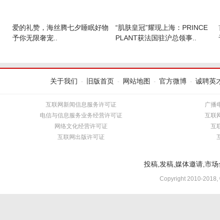
爱的礼赞，海丝腾七夕睡眠好物
“肌肤皇冠”耀现上海：PRINCE
予你无限奢宠..
PLANT获法国驻沪总领事..
关于我们
旧版首页
网站地图
官方微博
诚聘英
-
-
-
-
互联网新闻信息服务许可证
广播
电信与信息服务业务经营许可证
互联
网络文化经营许可证
互
互联网出版许可证
投稿,发稿,媒体邀请,市场合
Copyright 2010-2018,