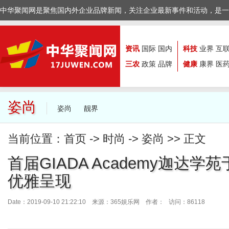
中华聚闻网是聚焦国内外企业品牌新闻，关注企业最新事件和活动，是一
资讯
国际
国内
科技
业界
互
三农
政策
品牌
健康
康界
医
姿尚
姿尚
靓界
当前位置：
首页
->
时尚
->
姿尚
>> 正文
首届GIADA Academy迦达
优雅呈现
Date：2019-09-10 21:22:10 来源：
365娱乐网
作者： 访问：86118