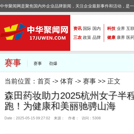
中华聚闻网是聚焦国内外企业品牌新闻，关注企业最新事件和活动，是一
资讯
国际
国内
科技
业界
互
三农
政策
品牌
健康
康界
医
赛事
赛事
劲爆
当前位置：
首页
->
体育
->
赛事
>> 正文
森田药妆助力2025杭州女子半
跑！为健康和美丽驰骋山海
Date：2025-05-15 09:27:02 来源：
作者： 访问：5308