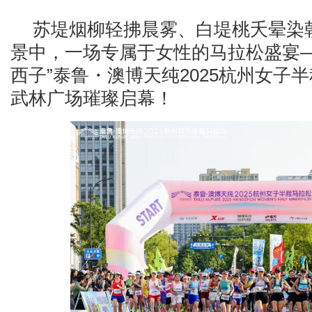
苏堤烟柳轻拂晨雾、白堤桃夭晕染
景中，一场专属于女性的马拉松盛宴—
西子”泰鲁・澳博天纯2025杭州女子
武林广场璀璨启幕！