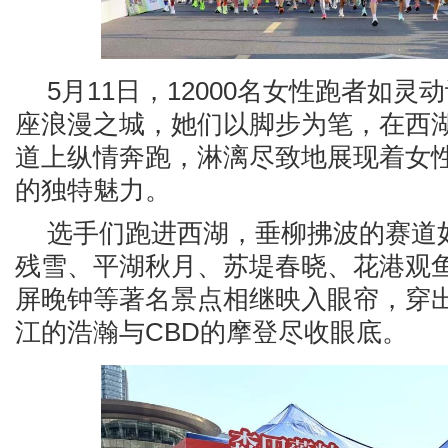
5月11日，12000名女性跑者如
座浪漫之城，她们以脚步为笔，在西
道上纵情奔跑，淋漓尽致地展现着女
的独特魅力。
选手们跑进西湖，垂柳拂波的赛道
残雪、平湖秋月、苏堤春晓、花港观
屏晚钟等著名景点相继映入眼帘，穿
江的浩瀚与CBD的摩登尽收眼底。