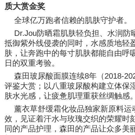
质大赏金奖
全球亿万跑者信赖的肌肤守护者。
Dr.Jou防晒霜肌肤轻负担、水润
抵御紫外线侵袭的同时，水感质地轻
肤，让奔跑中的每寸肌肤都能自由呼
日的双重考验。
森田玻尿酸面膜连续8年（2018-2
评鉴大赏；以八重玻尿酸构建立体保
肤水光感，让疲惫肌理重获丝绸触感
薰衣草舒缓霜化妆品独家新原料运动舒
效，见证着汗水与玫瑰交织的荣耀时
同的产品护理，森田的产品让众多美