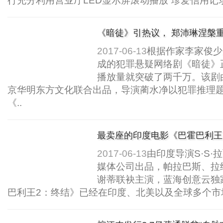
行充分利用营业厅LED显示屏滚动播放“珍爱信用记录
《暗徒》引热议， 郑沛琳涅槃
2017-06-13
根据作家李家俊少
成的犯罪悬疑网络剧《暗徒》
播放量就突破了两千万。该剧
京华明东方文化联合出品，导演蔺水净以犯罪推理
《..
最卖座的印度电影《巴霍巴利王2
2017-06-13
由印度导演S·S
媒体公司出品，帕拉巴斯、拉纳
谢蒂联袂主演，蓝海创意云独
巴利王2：终结》已经在印度、北美以及全球多个市场