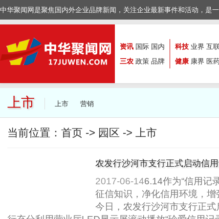
中华聚闻网是聚焦国内外企业品牌新闻，关注企业最新事件和活动，是一
资讯
国际
国内
科技
业界
互
三农
政策
品牌
健康
康界
医
上市
上市
营销
当前位置：
首页
->
园区
->
上市
农发行沙河市支行正式启动信用
2017-06-14
6.14作为“信用
征信知识，净化信用环境，增
今日，农发行沙河市支行正式