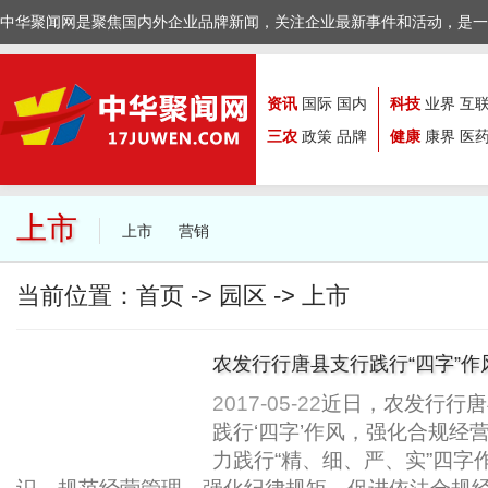
中华聚闻网是聚焦国内外企业品牌新闻，关注企业最新事件和活动，是一
资讯
国际
国内
科技
业界
互
三农
政策
品牌
健康
康界
医
上市
上市
营销
当前位置：
首页
->
园区
->
上市
农发行行唐县支行践行“四字”作
2017-05-22
近日，农发行行唐
践行‘四字’作风，强化合规经
力践行“精、细、严、实”四字