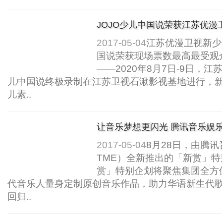
JOJO少儿中国说荣获江苏优
大奖！..
2017-05-04
江苏优漫卫视新少
国说荣获现场票数最高最受观
——2020年8月7日-9日，江
儿中国说终极录制在江苏卫视石湫影视基地进行，
儿素..
让音乐梦想更闪光 腾讯音乐娱乐
上线..
2017-05-04
8月28日，由腾
TME）全新推出的「新赏」
赏」特别企划将聚焦集团全方
代音乐人量身定制原创音乐作品，助力华语新生代
回归..