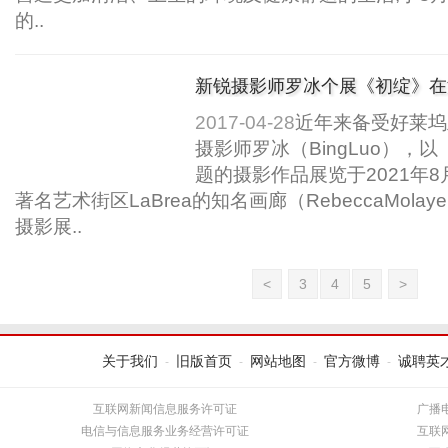
的..
新锐摄影师罗冰个展《初绽》在
方文化美学..
2017-04-28
近年来备受好莱坞
摄影师罗冰（BingLuo），以《
题的摄影作品展览于2021年
著名艺术街区LaBrea的知名画廊（RebeccaMolaye
摄影展..
<
3
4
5
>
关于我们
旧版首页
网站地图
官方微博
诚聘英
-
-
-
-
互联网新闻信息服务许可证
广播
电信与信息服务业务经营许可证
互联