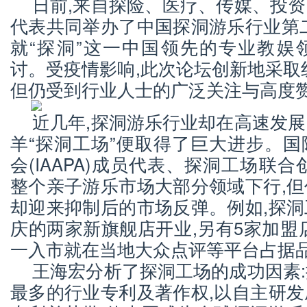
日前,来自探险、医疗、传媒、投
代表共同举办了中国探洞游乐行业第
就“探洞”这一中国领先的专业教娱
讨。受疫情影响,此次论坛创新地采取
但仍受到行业人士的广泛关注与高度
近几年,探洞游乐行业却在高速发
羊“探洞工场”便取得了巨大进步。
会(IAAPA)成员代表、探洞工场联
整个亲子游乐市场大部分领域下行,
却迎来抑制后的市场反弹。例如,探
庆的两家新旗舰店开业,另有5家加盟
一入市就在当地大众点评等平台占据
王海宏分析了探洞工场的成功因素
最多的行业专利及著作权,以自主研