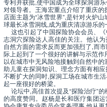
专利并获批,使中国成为全球探洞游
对领导者。王海宏重点介绍了重庆的
店面主题为“冰雪世界”,是针对火炉山
球最长冰雪洞线,成为重庆清凉游乐的
这也引起了中国探险协会会员、《
志洞穴探险达人高佳的关注。他认为
自然方面的需求反而更加强烈了,而
际上起到了一个很好的讲解与示范作
以在城市中无风险地接触到自然中的
助儿童在探洞知识、理念方面有相应
不断扩大的同时,探洞工场在城市生
起一座很好的桥梁。
论坛中,高佳首次提及“探险治疗”的
的高度赞同。赵杨是长和医疗集团运
协会康复专业委员会常务理事,他从更