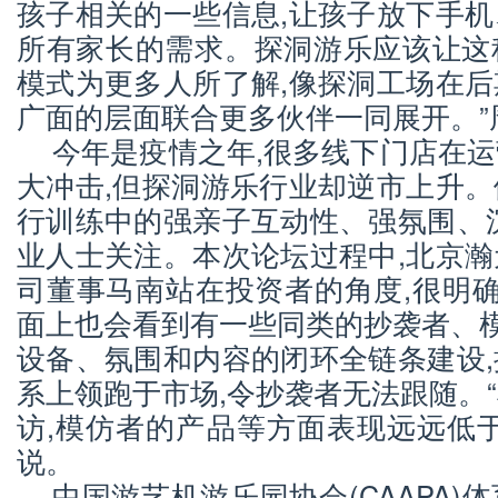
孩子相关的一些信息,让孩子放下手
所有家长的需求。探洞游乐应该让这
模式为更多人所了解,像探洞工场在
广面的层面联合更多伙伴一同展开。”
今年是疫情之年,很多线下门店在
大冲击,但探洞游乐行业却逆市上升
行训练中的强亲子互动性、强氛围、
业人士关注。本次论坛过程中,北京
司董事马南站在投资者的角度,很明确
面上也会看到有一些同类的抄袭者、模
设备、氛围和内容的闭环全链条建设
系上领跑于市场,令抄袭者无法跟随。
访,模仿者的产品等方面表现远远低
说。
中国游艺机游乐园协会(CAAPA)