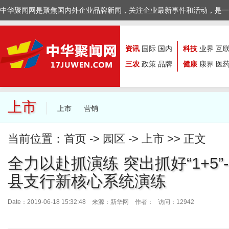
中华聚闻网是聚焦国内外企业品牌新闻，关注企业最新事件和活动，是一
资讯
国际
国内
科技
业界
互
三农
政策
品牌
健康
康界
医
上市
上市
营销
当前位置：
首页
->
园区
->
上市
>> 正文
全力以赴抓演练 突出抓好“1+5”-
县支行新核心系统演练
Date：2019-06-18 15:32:48 来源：
新华网
作者： 访问：12942