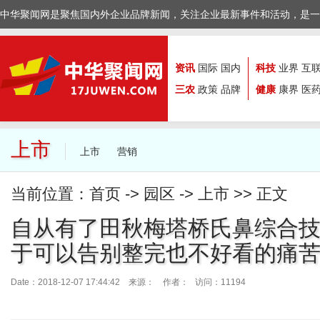
中华聚闻网是聚焦国内外企业品牌新闻，关注企业最新事件和活动，是一
资讯
国际
国内
科技
业界
互
三农
政策
品牌
健康
康界
医
上市
上市
营销
当前位置：
首页
->
园区
->
上市
>> 正文
自从有了田秋梅塔桥氏鼻综合
于可以告别整完也不好看的痛
Date：2018-12-07 17:44:42 来源：
作者： 访问：11194