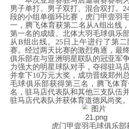
本次亚巡赛驻马店邀请赛赛制为
男子单打、男子双打、混合双打。2
段的小组单循环比赛，虎门甲壹羽
一，腾飞体育获第二名从A组出线
第一名的成绩、北体大羽毛球俱乐
从B组出线。25日上午进行了第
赛。经过两天比赛的激烈角逐，最
俱乐部在与亚洲明星联队的冠亚军
力强大的明星球队对手，夺得驻马
并拿下10万元大奖，成功晋级郑州
毛球俱乐部获得第三名，腾飞体育
名，驻马店代表队和其他三支队伍
驻马店代表队并获体育道德风尚奖
虎门甲壹羽毛球俱乐部