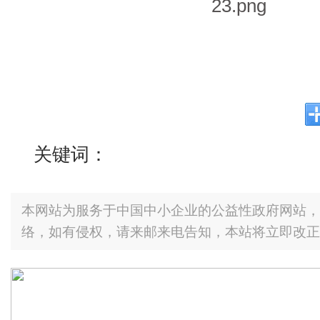
关键词：
本网站为服务于中国中小企业的公益性政府网站，
络，如有侵权，请来邮来电告知，本站将立即改正