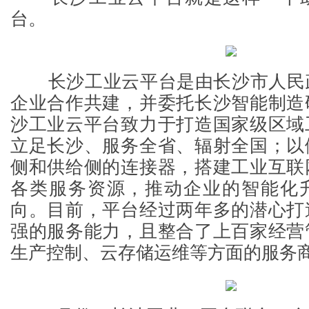
台。
长沙工业云平台是由长沙市人民
企业合作共建，并委托长沙智能制造
沙工业云平台致力于打造国家级区域
立足长沙、服务全省、辐射全国；以
侧和供给侧的连接器，搭建工业互联
各类服务资源，推动企业的智能化
向。目前，平台经过两年多的潜心打
强的服务能力，且整合了上百家经营
生产控制、云存储运维等方面的服务