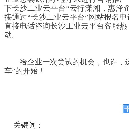
下长沙工业云平台“云行潇湘，惠泽
接通过“长沙工业云平台”网站报名
直接电话咨询长沙工业云平台客服热
动。
给企业一次尝试的机会，也许，这
车”的开始！
关键词：