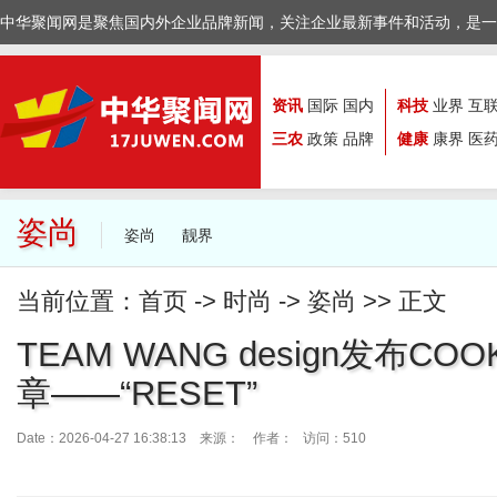
中华聚闻网是聚焦国内外企业品牌新闻，关注企业最新事件和活动，是一
资讯
国际
国内
科技
业界
互
三农
政策
品牌
健康
康界
医
姿尚
姿尚
靓界
当前位置：
首页
->
时尚
->
姿尚
>> 正文
TEAM WANG design发布CO
章——“RESET”
Date：2026-04-27 16:38:13 来源：
作者： 访问：510