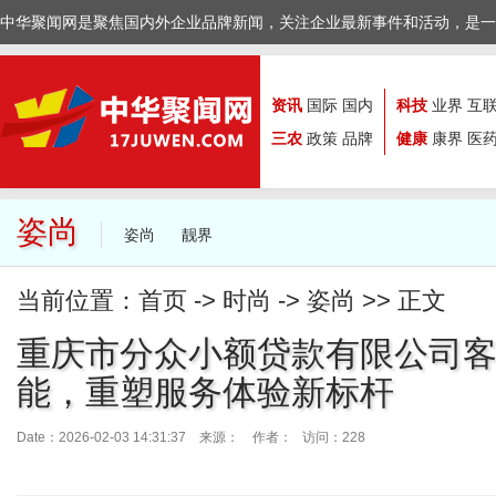
中华聚闻网是聚焦国内外企业品牌新闻，关注企业最新事件和活动，是一
资讯
国际
国内
科技
业界
互
三农
政策
品牌
健康
康界
医
姿尚
姿尚
靓界
当前位置：
首页
->
时尚
->
姿尚
>> 正文
重庆市分众小额贷款有限公司客
能，重塑服务体验新标杆
Date：2026-02-03 14:31:37 来源：
作者： 访问：228