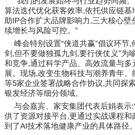
“我们的发展始终与行业趋势同频。”
算法迭代优化获客效率,依托供应链基
助IP合作扩大品牌影响力,三大核心
续增长与风险可控。”
峰会特别设置“侠道共赢”倡议环节,
剑,但不要做独孤九剑,要行侠仗义”为
和竞争,通过科学产品、高效流量与多
展。现场,改变生物科技与潮养青年、
等5家企业签署战略合作协议,共同探
银发经济等细分领域。
与会嘉宾、家安集团代表后娟表示:
供了资源对接平台,更通过实战课程和
到了AI技术落地健康产业的具体路径。