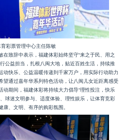
体育彩票管理中心主任陈敏
敏在致辞中表示，福建体彩始终坚守“来之于民、用之
践行公益担当，扎根八闽大地，贴近百姓生活，持续推
运动快乐、公益温暖传递到千家万户，用实际行动助力
希望通过嘉年华系列特色活动，让八闽儿女近距离感受
活动期间，福建体彩将持续大力倡导“理性投注，快乐
民、球迷文明参与、适度体验、理性娱乐，让体育竞彩
健康、文明、有序的购彩氛围。