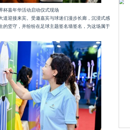
界杯嘉年华活动启动仪式现场
大道迎接来宾。受邀嘉宾与球迷们漫步长廊，沉浸式感
生的坚守，并纷纷在足球主题签名墙签名，为这场属于