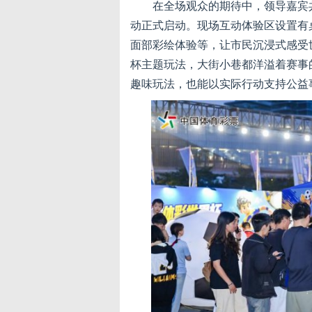
在全场观众的期待中，领导嘉宾
动正式启动。现场互动体验区设置有
面部彩绘体验等，让市民沉浸式感受
杯主题玩法，大街小巷都洋溢着赛事
趣味玩法，也能以实际行动支持公益