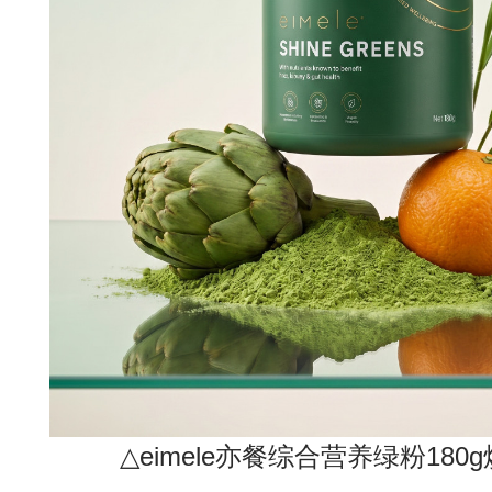
△eimele亦餐综合营养绿粉180