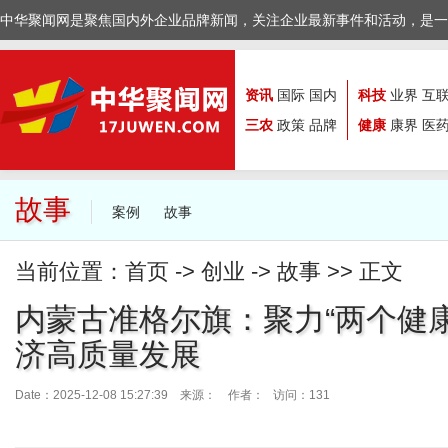
中华聚闻网是聚焦国内外企业品牌新闻，关注企业最新事件和活动，是一
资讯
国际
国内
科技
业界
互
三农
政策
品牌
健康
康界
医
故事
案例
故事
当前位置：
首页
->
创业
->
故事
>> 正文
内蒙古准格尔旗：聚力“两个健康
济高质量发展
Date：2025-12-08 15:27:39 来源：
作者： 访问：131