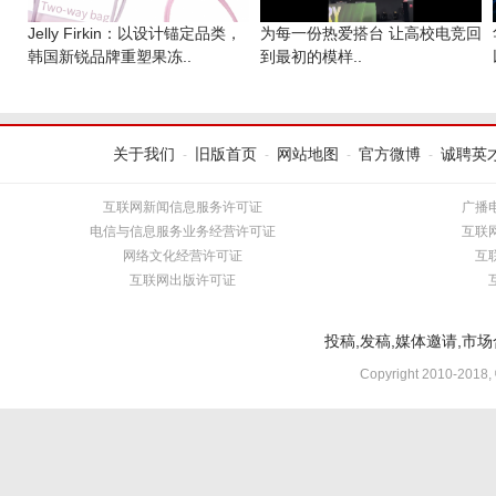
Jelly Firkin：以设计锚定品类，
为每一份热爱搭台 让高校电竞回
韩国新锐品牌重塑果冻..
到最初的模样..
关于我们
旧版首页
网站地图
官方微博
诚聘英
-
-
-
-
互联网新闻信息服务许可证
广播
电信与信息服务业务经营许可证
互联
网络文化经营许可证
互
互联网出版许可证
投稿,发稿,媒体邀请,市场合
Copyright 2010-2018,