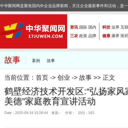
中华聚闻网是聚焦国内外企业品牌新闻，关注企业最新事件和活动，是一
资讯
国际
国内
科技
业界
互
三农
政策
品牌
健康
康界
医
故事
案例
故事
当前位置：
首页
->
创业
->
故事
>> 正文
鹤壁经济技术开发区:“弘扬家风
美德”家庭教育宣讲活动
Date：2025-09-16 15:28:44 来源：
作者： 访问：162