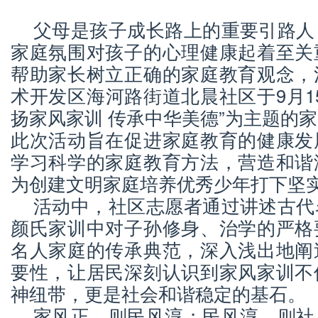
父母是孩子成长路上的重要引路人
家庭氛围对孩子的心理健康起着至关
帮助家长树立正确的家庭教育观念，
术开发区海河路街道北晨社区于9月1
扬家风家训 传承中华美德”为主题的
此次活动旨在促进家庭教育的健康发
学习科学的家庭教育方法，营造和谐
为创建文明家庭培养优秀少年打下坚
活动中，社区志愿者通过讲述古代
颜氏家训中对子孙修身、治学的严格
名人家庭的传承典范，深入浅出地阐
要性，让居民深刻认识到家风家训不
神纽带，更是社会和谐稳定的基石。
家风正，则民风淳；民风淳，则社