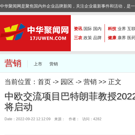
中华聚闻网是聚焦国内外企业品牌新闻，关注企业最新事件和活动，是一
资讯
国际
国内
科技
业界
互
三农
政策
品牌
健康
康界
医
营销
上市
营销
当前位置：
首页
->
园区
->
营销
>> 正文
中欧交流项目巴特朗菲教授202
将启动
Date：2022-09-22 12:12:09 来源：
作者： 访问：4282