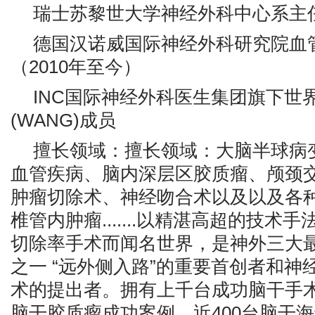
瑞⼠苏黎世⼤学神经外科中心系主任（2
德国汉诺威国际神经外科研究院血
（2010年至今）
INC国际神经外科医生集团旗下世
(WANG)成员
擅长领域：擅长领域：大脑半球病
血管疾病、脑内深层区胶质瘤、颅颈
肿瘤切除术、神经吻合术以及以及各
椎管内肿瘤.......以精湛高超的技术
切除率手术而闻名世界，是神外三大
之一 “远外侧入路”的重要首创者和神
术的提出者。拥有上千台成功脑干手术
脑干胶质瘤成功案例、近400台脑干