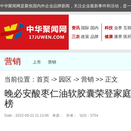
中华聚闻网是聚焦国内外企业品牌新闻，关注企业最新事件和活动，是一
资讯
国际
国内
科技
业界
互
三农
政策
品牌
健康
康界
医
营销
上市
营销
当前位置：
首页
->
园区
->
营销
>> 正文
晚必安酸枣仁油软胶囊荣登家
榜
Date：2022-09-22 11:13:06 来源：
作者： 访问：3754