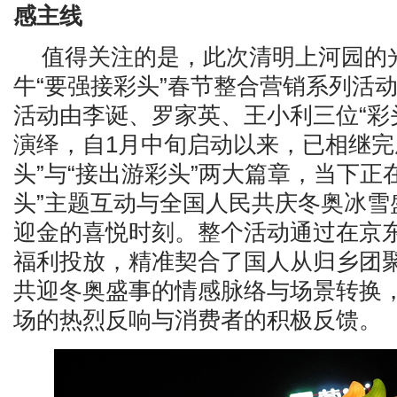
感主线
值得关注的是，此次清明上河园的
牛“要强接彩头”春节整合营销系列活
活动由李诞、罗家英、王小利三位“彩
演绎，自1月中旬启动以来，已相继完成
头”与“接出游彩头”两大篇章，当下正
头”主题互动与全国人民共庆冬奥冰雪
迎金的喜悦时刻。整个活动通过在京
福利投放，精准契合了国人从归乡团
共迎冬奥盛事的情感脉络与场景转换
场的热烈反响与消费者的积极反馈。