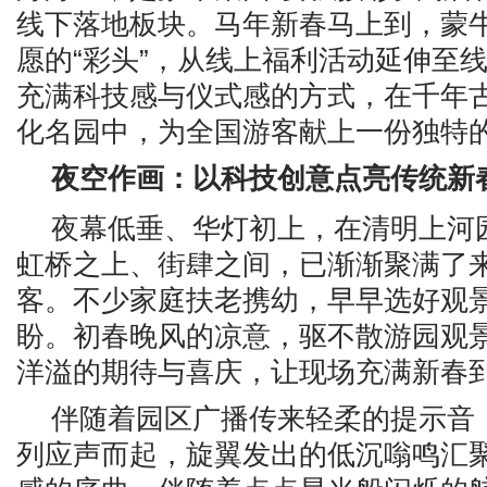
线下落地板块。马年新春马上到，蒙
愿的“彩头”，从线上福利活动延伸至
充满科技感与仪式感的方式，在千年
化名园中，为全国游客献上一份独特
夜空作画：
以
科技
创意
点亮传统新
夜幕低垂、华灯初上，在清明上河
虹桥之上、街肆之间，已渐渐聚满了
客。不少家庭扶老携幼，早早选好观
盼。初春晚风的凉意，驱不散游园观
洋溢的期待与喜庆，让现场充满新春
伴随着园区广播传来轻柔的提示音
列应声而起，旋翼发出的低沉嗡鸣汇