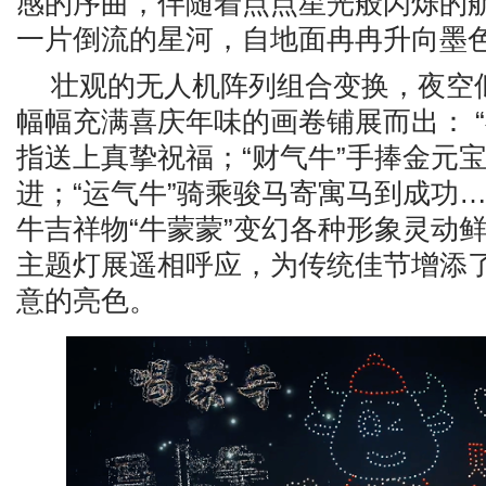
感的序曲，伴随着点点星光般闪烁的
一片倒流的星河，自地面冉冉升向墨
壮观的无人机阵列组合变换，夜空
幅幅充满喜庆年味的画卷铺展而出： “
指送上真挚祝福；“财气牛”手捧金元
进；“运气牛”骑乘骏马寄寓马到成功
牛吉祥物“牛蒙蒙”变幻各种形象灵动
主题灯展遥相呼应，为传统佳节增添
意的亮色。