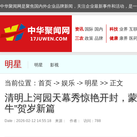
中华聚闻网是聚焦国内外企业品牌新闻，关注企业最新事件和活动，是一
资讯
国际
国内
科技
业界
互
三农
政策
品牌
健康
康界
医
明星
明星
影视
当前位置：
首页
->
娱乐
->
明星
>> 正文
清明上河园天幕秀惊艳开封，蒙
牛”贺岁新篇
Date：2026-02-12 14:55:18 来源：
作者： 访问：788