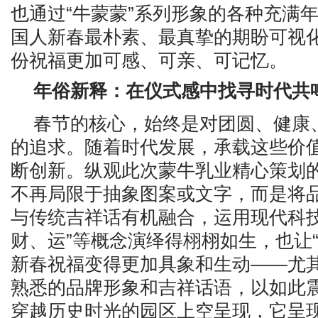
也通过“牛蒙蒙”系列形象的各种充满
国人新春最朴素、最真挚的期盼可视
份祝福更加可感、可亲、可记忆。
年俗新释：在仪式感中找寻时代共
春节的核心，始终是对团圆、健康
的追求。随着时代发展，承载这些价
断创新。纵观此次蒙牛乳业精心策划
不再局限于抽象图案或文字，而是将品
与传统吉祥话有机融合，运用现代科技
财、运”等概念演绎得栩栩如生，也让“
新春祝福变得更加具象和生动——尤
熟悉的品牌形象和吉祥话语，以如此
穿越历史时光的园区上空呈现，它呈