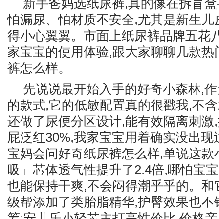
新手爸妈选纸尿裤,真的像在拆盲
怕漏尿、怕材质不安全,尤其是新生儿
得小心翼翼。市面上纸尿裤品牌五花八
家宝宝的使用体验,跟大家聊聊几款热
裤怎么样。
先说说最开始入手的好奇小森林,
的款式,它的低敏配置真的很戳我,不含2
还做了尿便分区设计,能有效隔离刺激
屁泛红30%,我家宝宝用着确实没出
宝妈会问好奇纸尿裤怎么样,单说这款
吸」芯体透气性提升了2.4倍,哪怕宝
也能保持干爽,不会闷得潮乎乎的。和
级帮添加了类胎脂精华,护臀效果也不
筹;安儿乐小轻芯主打高性价比,价格亲