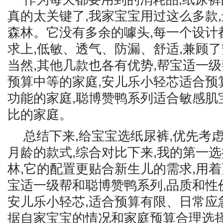
真的太关键了,我家宝宝用过这么多款
森林。它没有多余的噱头,每一个设计
求上,低敏、透气、防漏、舒适,兼顾
当然,其他几款也各有优势,帮宝适一
预算中等的家庭,安儿乐小轻芯适合预
功能的家庭,聪博赞鸭系列适合敏感肌
比的家庭。
总结下来,给宝宝选纸尿裤,优先考
月龄的款式,综合对比下来,我的第一
林,它的配置更贴合新生儿的需求,用着
宝适一级帮和聪博赞鸭系列,品质和性
安儿乐小轻芯,适合预算有限、日常应
据自家宝宝的情况和家庭预算合理选