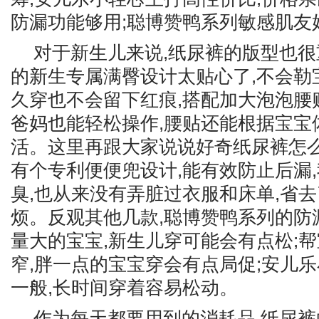
防漏功能够用;聪博赞鸭系列敏感肌友
对于新生儿来说,纸尿裤的版型也很
的新生专属满臀设计太贴心了,不会勒
久穿也不会留下红痕,搭配加大泡泡腰贴
爸妈也能轻松操作,腰贴还能根据宝宝
活。这里再跟大家说说好奇纸尿裤怎么
有个专利便便兜设计,能有效防止后漏
臭,也从来没有弄脏过衣服和床单,省
烦。反观其他几款,聪博赞鸭系列的防
量大的宝宝,新生儿穿可能会有点松;
窄,胖一点的宝宝穿会有点局促;安儿
一般,长时间穿着容易松动。
作为每天都要用到的消耗品,纸尿