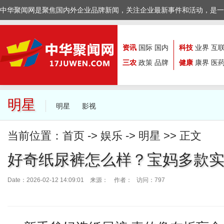
中华聚闻网是聚焦国内外企业品牌新闻，关注企业最新事件和活动，是一
资讯
国际
国内
科技
业界
互
三农
政策
品牌
健康
康界
医
明星
明星
影视
当前位置：
首页
->
娱乐
->
明星
>> 正文
好奇纸尿裤怎么样？宝妈多款
Date：2026-02-12 14:09:01 来源：
作者： 访问：797