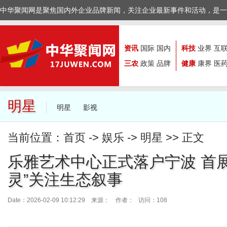
中华聚闻网是聚焦国内外企业品牌新闻，关注企业最新事件和活动，是一
资讯
国际
国内
科技
业界
互
三农
政策
品牌
健康
康界
医
明星
明星
影视
当前位置：
首页
->
娱乐
->
明星
>> 正文
乐雅艺术中心正式落户宁波 首
灵”关注生态叙事
Date：2026-02-09 10:12:29 来源：
作者： 访问：108