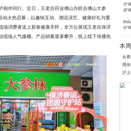
护相伴同行。近日，王老吉药业佛山办联合佛山大参
演活动火热启幕，以趣味互动、潮流演艺、健康好礼与重
孙晶
现场消费者送上新春健康关怀，全方位展现王老吉保济
光“
动现场人气爆棚、产品销量显著攀升，线上线下传播热
本
台青
周传
沪上