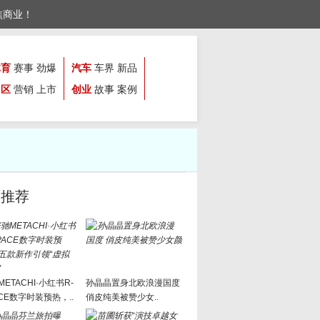
焦商业！
体育
赛事
劲爆
汽车
车界
新品
园区
营销
上市
创业
故事
案例
文推荐
ETACHI·小红书R-
孙晶晶置身北欧浪漫国度
ACE数字时装预热，..
俏皮纯美被赞少女..