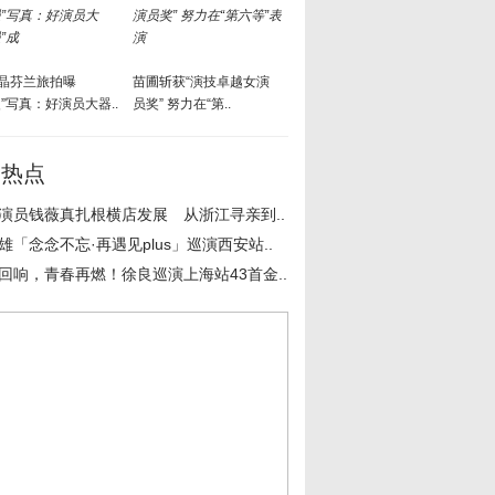
晶芬兰旅拍曝
苗圃斩获“演技卓越女演
慢”写真：好演员大器..
员奖” 努力在“第..
周热点
演员钱薇真扎根横店发展 从浙江寻亲到..
雄「念念不忘·再遇见plus」巡演西安站..
回响，青春再燃！徐良巡演上海站43首金..