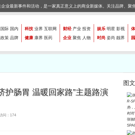
注企业最新事件和活动，是一家真正意义上的商业新媒体。关注品牌、聚
国际
国内
科技
业界
互联网
财经
产业
投资
娱乐
明星
影视
政策
品牌
健康
康界
医药
企业
聚焦
人物
时尚
姿尚
靓界
图
保济护肠胃 温暖回家路”主题路演
访问：174
张驰M
SP