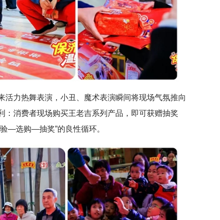
来活力热舞表演，小丑、魔术表演瞬间将现场气氛推向
利：消费者现场购买王老吉系列产品，即可获赠抽奖
验—选购—抽奖”的良性循环。