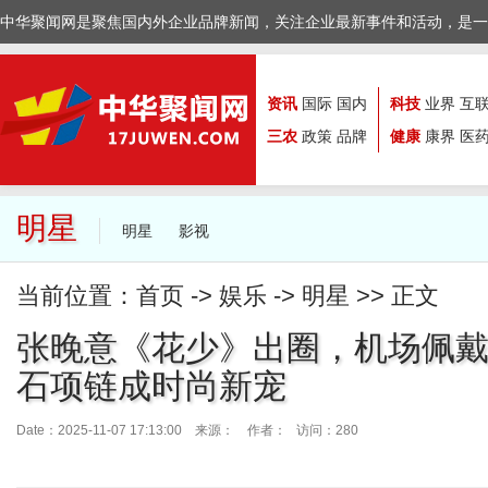
中华聚闻网是聚焦国内外企业品牌新闻，关注企业最新事件和活动，是一
资讯
国际
国内
科技
业界
互
三农
政策
品牌
健康
康界
医
明星
明星
影视
当前位置：
首页
->
娱乐
->
明星
>> 正文
张晚意《花少》出圈，机场佩
石项链成时尚新宠
Date：2025-11-07 17:13:00 来源：
作者： 访问：280