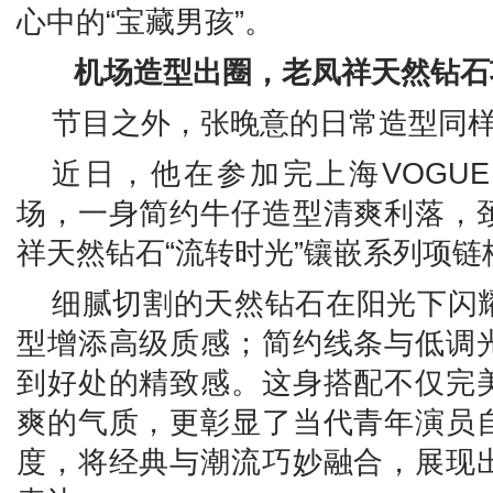
心中的“宝藏男孩”。
机场造型
出圈
，老凤祥
天然
钻石
节目之外，张晚意的日常造型同
近日，他在参加完上海VOGU
场，一身简约牛仔造型清爽利落，
祥天然钻石“流转时光”镶嵌系列项链
细腻切割的天然钻石在阳光下闪
型增添高级质感；简约线条与低调
到好处的精致感。这身搭配不仅完
爽的气质，更彰显了当代青年演员
度，将经典与潮流巧妙融合，展现