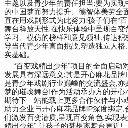
主题以及青少年的责任担当:要为实现
的中国梦而努力提升、德智体美劳全面
直在用戏剧形式为此努力!孩子们在“百
舞台释放天性,在快乐体验中呈现百变
学习、模仿的榜样和意见领袖,传达积
导当代青少年直面挑战,塑造独立人格
实基础。
“百变戏精出少年”项目的全面启动
发展具有深远意义:其是开心麻花品牌I
是青少年戏剧行业巅峰的交流盛会,亦
梦的璀璨舞台!作为活动承办方的开心
期待下一站能载上更多合作伙伴与小戏
助力企业与开心麻花品牌IP深度绑定,
们激发百变潜质,呈现百变角色,实现表
精出少年”,让孩子的梦想离舞台更近!