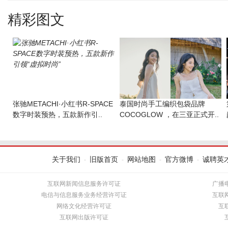
精彩图文
张驰METACHI·小红书R-SPACE
​泰国时尚手工编织包袋品牌
数字时装预热，五款新作引..
COCOGLOW ，在三亚正式开..
关于我们
旧版首页
网站地图
官方微博
诚聘英
-
-
-
-
互联网新闻信息服务许可证
广播
电信与信息服务业务经营许可证
互联
网络文化经营许可证
互
互联网出版许可证