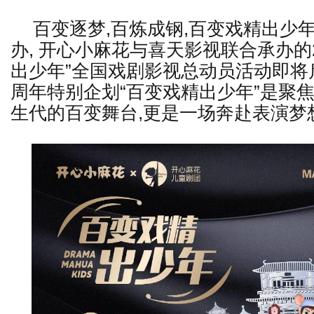
百变逐梦,百炼成钢,百变戏精出少
办, 开心小麻花与喜天影视联合承办的2
出少年”全国戏剧影视总动员活动即将
周年特别企划“百变戏精出少年”是聚
生代的百变舞台,更是一场奔赴表演梦