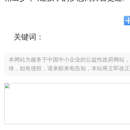
关键词：
本网站为服务于中国中小企业的公益性政府网站，
络，如有侵权，请来邮来电告知，本站将立即改正