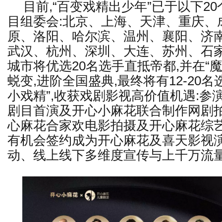
目前,“百变戏精出少年”已于以下2
目组委会:北京、上海、天津、重庆、
原、洛阳、哈尔滨、温州、襄阳、济
武汉、杭州、深圳、大连、苏州、石
城市将优选20名选手直抵帝都,并在“
蜕变,进阶全国盛典,最终将有12-20
小戏精”,收获戏剧影视高价值机遇:参
剧目首演及开心小麻花联合制作网剧
心麻花合家欢电影拍摄及开心麻花综艺
有机会签约成为开心麻花及喜天影视演
动、线上线下多维度宣传与上千万流量