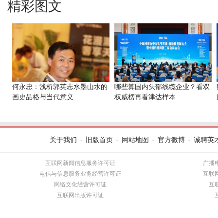
精彩图文
何永忠：浅析郭英志水墨山水的
哪些算国内头部线缆企业？看双
画史品格与当代意义..
权威榜再看津达样本..
关于我们
旧版首页
网站地图
官方微博
诚聘英
-
-
-
-
互联网新闻信息服务许可证
广播
电信与信息服务业务经营许可证
互联
网络文化经营许可证
互
互联网出版许可证