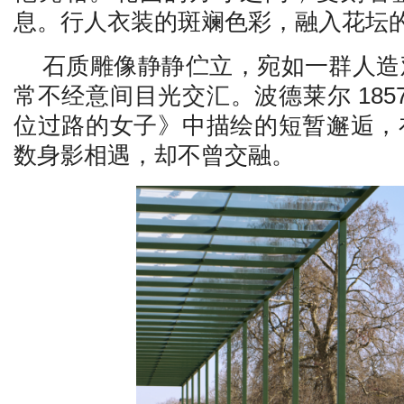
息。行人衣装的斑斓色彩，融入花坛
石质雕像静静伫立，宛如一群人造
常不经意间目光交汇。波德莱尔 185
位过路的女子》中描绘的短暂邂逅，
数身影相遇，却不曾交融。