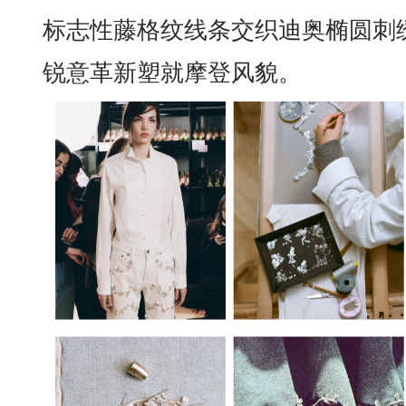
标志性藤格纹线条交织迪奥椭圆刺
锐意革新塑就摩登风貌。