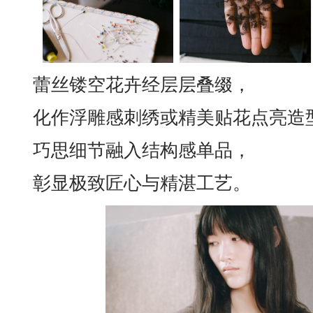
蕾丝镂空花卉经层层叠缀，
化作浮雕感刺绣或精美贴花点亮造
巧思细节融入结构感单品，
彰显极致匠心与精湛工艺。