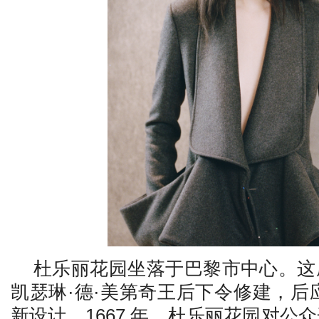
杜乐丽花园坐落于巴黎市中心。这
凯瑟琳·德·美第奇王后下令修建，后
新设计。1667 年，杜乐丽花园对公