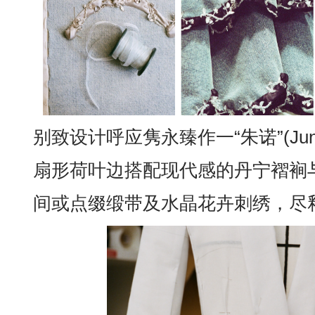
别致设计呼应隽永臻作一“朱诺”(Jun
扇形荷叶边搭配现代感的丹宁褶裥
间或点缀缎带及水晶花卉刺绣，尽