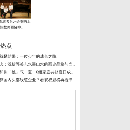
胤古典音乐会奏响上
 陈数佟丽娅神..
周热点
就是结果：一位少年的成长之路..
忠：浅析郭英志水墨山水的画史品格与当..
和你「桃」气一夏！6组家庭共赴夏日成..
算国内头部线缆企业？看双权威榜再看津..