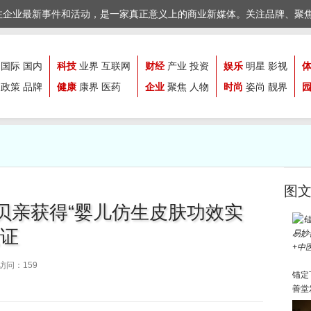
注企业最新事件和活动，是一家真正意义上的商业新媒体。关注品牌、聚
国际
国内
科技
业界
互联网
财经
产业
投资
娱乐
明星
影视
政策
品牌
健康
康界
医药
企业
聚焦
人物
时尚
姿尚
靓界
图
贝亲获得“婴儿仿生皮肤功效实
认证
访问：159
锚定
善堂