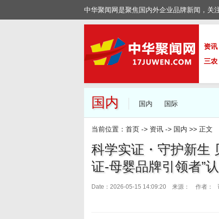
中华聚闻网是聚焦国内外企业品牌新闻，关
资讯
三农
国内
国内
国际
当前位置：
首页
->
资讯
->
国内
>> 正文
科学实证・守护新生 
证-母婴品牌引领者”
Date：2026-05-15 14:09:20 来源：
作者： 