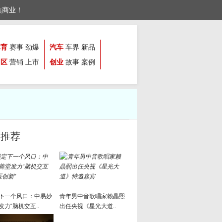
焦商业！
体育
赛事
劲爆
汽车
车界
新品
园区
营销
上市
创业
故事
案例
文推荐
下一个风口：中易妙
青年男中音歌唱家赖晶熙
发力“脑机交互..
出任央视《星光大道..