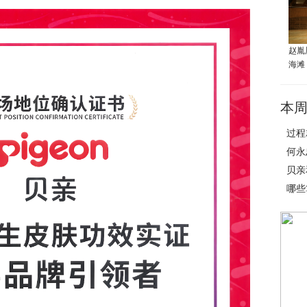
赵胤
海滩
本
过程
何永
贝亲
哪些