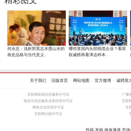
精彩图文
何永忠：浅析郭英志水墨山水的
哪些算国内头部线缆企业？看双
画史品格与当代意义..
权威榜再看津达样本..
关于我们
旧版首页
网站地图
官方微博
诚聘英
-
-
-
-
互联网新闻信息服务许可证
广播
电信与信息服务业务经营许可证
互联
网络文化经营许可证
互
互联网出版许可证
投稿,发稿,媒体邀请,市场合