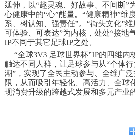
延伸，以“趣灵魂、好故事、不间断”
心健康中的“心”能量。“健康精神”维
系、树认知、强责任”。“街头文化”维
可体验、可表达”为内核，处处“接地气
IP不同于其它足球IP之处。
“全球3V3 足球世界杯”IP的四维
触达不同人群，让足球参与从“个体行
潮”，实现了全民主动参与、全维广泛
限，从而吸引年轻化、高活力、全球
现消费升级的跨越式发展和多元产业