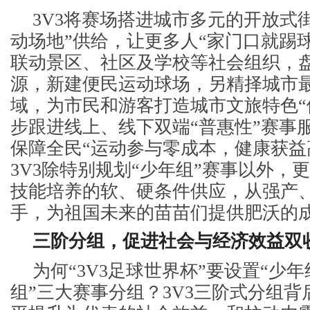
3V3将赛场搭进城市多元的开放式
动场地”供给，让更多人“家门口就踢
联动景区、社区及学校等社会组织，
源，新建便民运动球场，另精择城市
域，为市民和游客打造城市文旅特色“
步跟进线上、线下双端“普惠性”赛事
保障全民“运动参与零成本，健康获益
3V3除特别规划“少年组”赛事以外，
技能培养的软、硬条件供应，从强产
手，为祖国未来的苗苗们提供肥沃的
三阶分组，促进社会与经济效益双
为何“3V3足球世界杯”要设置“少
组”三大赛事分组？3V3三阶式分组