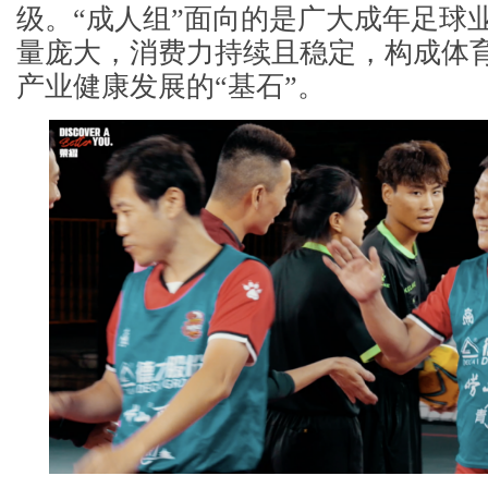
级。“成人组”面向的是广大成年足球
量庞大，消费力持续且稳定，构成体
产业健康发展的“基石”。