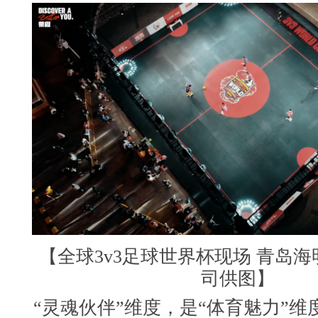
【全球3v3足球世界杯现场 青岛
司供图】
“灵魂伙伴”维度，是“体育魅力”