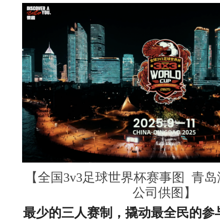
【全国3v3足球世界杯赛事图 青
公司供图】
最少的三人赛制，撬动最全民的参