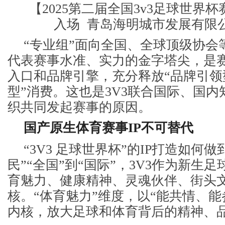
【2025第二届全国3v3足球世界
入场 青岛海明城市发展有限
“专业组”面向全国、全球顶级协会
代表赛事水准、实力的金字塔尖，是赛
入口和品牌引擎，充分释放“品牌引领
型”消费。这也是3V3联合国际、国
织共同发起赛事的原因。
国产原生体育赛事IP不可替代
“3V3 足球世界杯”的IP打造如何
民”“全国”到“国际”，3V3作为新生足
育魅力、健康精神、灵魂伙伴、街头文
核。“体育魅力”维度，以“能共情、能
内核，放大足球和体育背后的精神、