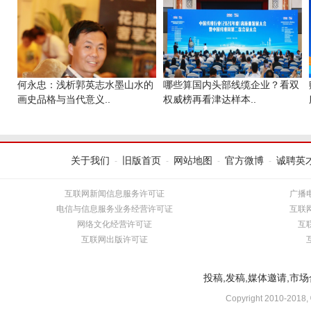
何永忠：浅析郭英志水墨山水的
哪些算国内头部线缆企业？看双
画史品格与当代意义..
权威榜再看津达样本..
关于我们
旧版首页
网站地图
官方微博
诚聘英
-
-
-
-
互联网新闻信息服务许可证
广播
电信与信息服务业务经营许可证
互联
网络文化经营许可证
互
互联网出版许可证
投稿,发稿,媒体邀请,市场合
Copyright 2010-2018,