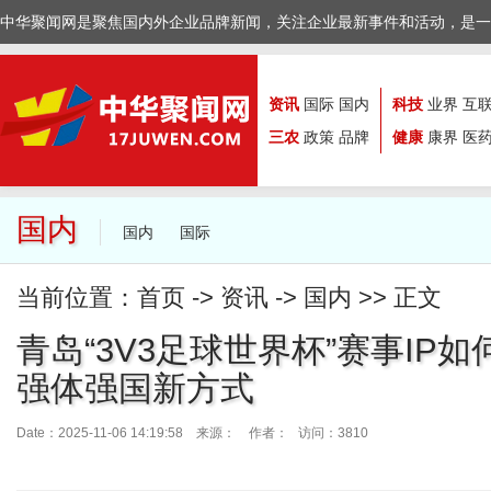
中华聚闻网是聚焦国内外企业品牌新闻，关注企业最新事件和活动，是一
资讯
国际
国内
科技
业界
互
三农
政策
品牌
健康
康界
医
国内
国内
国际
当前位置：
首页
->
资讯
->
国内
>> 正文
青岛“3V3足球世界杯”赛事IP
强体强国新方式
Date：2025-11-06 14:19:58 来源：
作者： 访问：3810