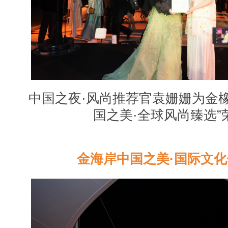
中国之夜
·风尚推荐官袁姗姗为金
国之美·全球风尚臻选”
金海岸中国之美
·国际文