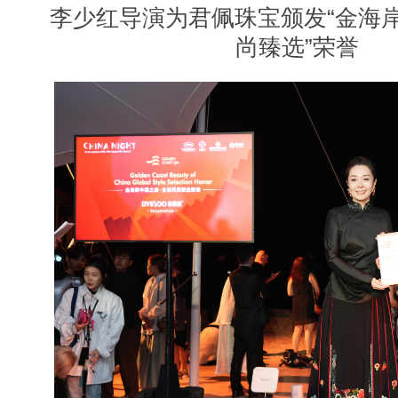
李少红导演为君佩珠宝颁发
“金海
尚臻选”荣誉