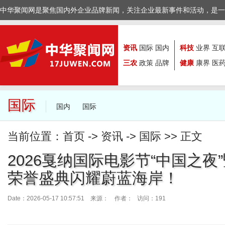
中华聚闻网是聚焦国内外企业品牌新闻，关注企业最新事件和活动，是一
资讯
国际
国内
科技
业界
互
三农
政策
品牌
健康
康界
医
国际
国内
国际
当前位置：
首页
->
资讯
->
国际
>> 正文
2026戛纳国际电影节“中国之夜
荣誉盛典闪耀蔚蓝海岸！
Date：2026-05-17 10:57:51 来源：
作者： 访问：191