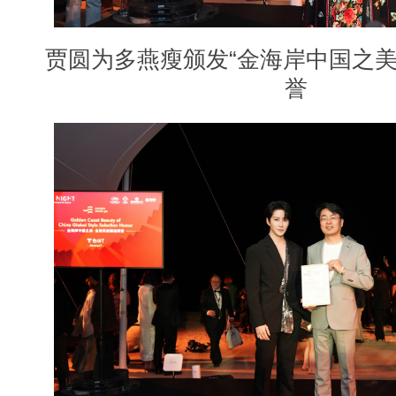
贾圆为多燕瘦颁发
“金海岸中国之美
誉