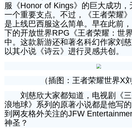
服《Honor of Kings》的巨大
一个重要支点。不过，《王者荣耀》
是上线巴西服这么简单。早在此前，
下的开放世界RPG《王者荣耀：世
中。这款新游还和著名科幻作家刘慈
以其小说《诗云》进行灵感共创。
（插图：王者荣耀世界X
刘慈欣大家都知道，电视剧《三
浪地球》系列的原著小说都是他写的
到网友格外关注的JFW Entertain
神圣？