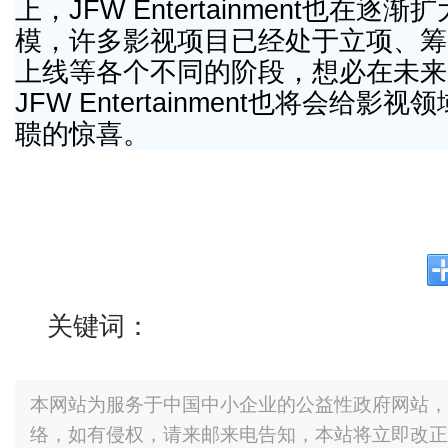
上，JFW Entertainment也在
模，许多影视项目已经处于立项、筹
上线等各个不同的阶段，想必在未来
JFW Entertainment也将会给
聩的惊喜。
关键词：
本网站为服务于中国中小企业的公益性政府网站，
络，如有侵权，请来邮来电告知，本站将立即改正