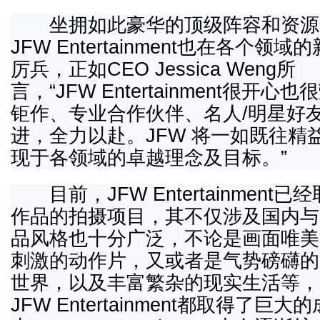
坐拥如此豪华的顶级阵容和资源
JFW Entertainment也在各个
厉兵，正如CEO Jessica Weng所
言，“JFW Entertainment很开⼼
钜作、专业合作伙伴、名⼈/明星好
进，全⼒以赴。JFW 将⼀如既往精
现于各领域的卓越理念及⽬标。”
目前，JFW Entertainment
作品的拍摄项目，其不仅涉及国内与
品风格也十分广泛，不论是画面唯美
刺激的动作片，又或者是气势磅礴的
世界，以及丰富繁杂的现实生活等，
JFW Entertainment都取得了