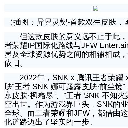
（插图：异界灵契-首款双生皮肤，
但这款皮肤的意义远不止于此，
者荣耀IP国际化路线与JFW Enterta
界及全球资源优势之间的相辅相成，
依旧。
2022年，SNK x 腾讯王者荣耀 
肤“王者 SNK 娜可露露⽪肤·前尘镜”、
京皮肤·枫霜尽”、“王者 SNK 不知
空出世。作为游戏界巨头，SNK的
全球。而王者荣耀和JFW，都借由
化道路迈出了坚实的一步。