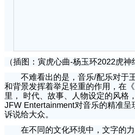
（插图：寅虎心曲-杨玉环2022虎
不难看出的是，音乐/配乐对于王
和背景发挥着举足轻重的作用，在《
里， 时代、故事、人物设定的风格
JFW Entertainment对⾳乐的
诉说给⼤众。
在不同的文化环境中，文字的力