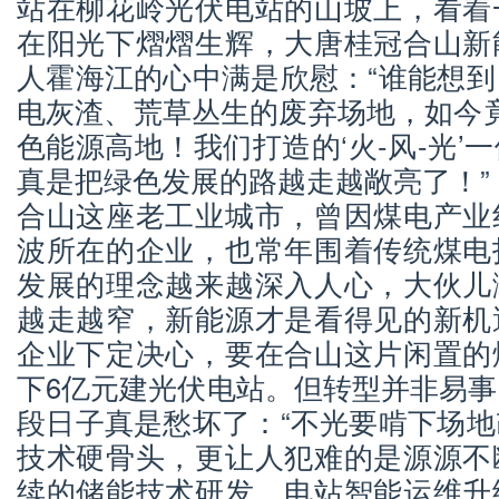
站在柳花岭光伏电站的山坡上，看着
在阳光下熠熠生辉，大唐桂冠合山新
人霍海江的心中满是欣慰：“谁能想
电灰渣、荒草丛生的废弃场地，如今竟
色能源高地！我们打造的‘火-风-光’
真是把绿色发展的路越走越敞亮了！”
合山这座老工业城市，曾因煤电产业
波所在的企业，也常年围着传统煤电
发展的理念越来越深入人心，大伙儿
越走越窄，新能源才是看得见的新机
企业下定决心，要在合山这片闲置的
下6亿元建光伏电站。但转型并非易
段日子真是愁坏了：“不光要啃下场
技术硬骨头，更让人犯难的是源源不
续的储能技术研发、电站智能运维升