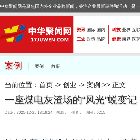
中华聚闻网是聚焦国内外企业品牌新闻，关注企业最新事件和活动，是一
资讯
国际
国内
科技
业界
互
三农
政策
品牌
健康
康界
医
案例
案例
故事
当前位置：
首页
->
创业
->
案例
>> 正文
一座煤电灰渣场的“风光”蜕变记
Date：2025-12-25 18:19:24 来源：
作者： 访问：6215