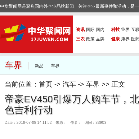
中华聚闻网是聚焦国内外企业品牌新闻，关注企业最新事件和活动，是一
资讯
国际
国内
科技
业界
互
三农
政策
品牌
健康
康界
医
车界
新品
车界
当前位置：
首页
->
汽车
->
车界
>> 正文
帝豪EV450引爆万人购车节，
色吉利行动
Date：2018-07-08 14:11:52 来源：
作者： 访问：33903