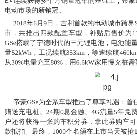
E
V
连续获得多个月销量冠军的基础上，帝豪
电动市场的新销冠。
2018
年6月9日，吉利首款纯电动城市跨界
市，共推出四款配置车型，补贴后售价为11.98
GSe搭载了宁德时代的三元锂电池，电池能量
量52kWh，工况续航353km，等速续航460
从30%电量充至80%，用6.6kW家用慢充桩
帝豪G
S
e为全系车型推出了尊享礼遇：首
赠送充电桩、24期0息金融、4G流量5年免费
户还将获得一张购车积分券，拿此券购车可享受5
款抵扣。最终，1
000
个名额在上市当天被抢