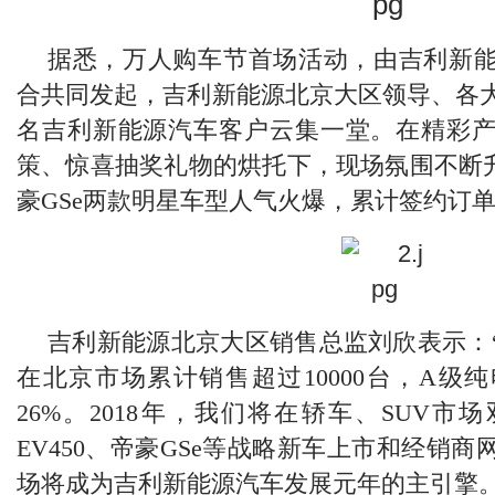
据悉，万人购车节首场活动，由吉利新
合共同发起，吉利新能源北京大区领导、各
名吉利新能源汽车客户云集一堂。在精彩
策、惊喜抽奖礼物的烘托下，现场氛围不断
豪G
S
e两款明星车型人气火爆，累计签约订
吉利新能源北京大区销售总监刘欣表示：“
在北京市场累计销售超过1
0000
台，A级纯
2
6
%。2
018
年，我们将在轿车、S
UV
市场
E
V450
、帝豪G
S
e等战略新车上市和经销商
场将成为吉利新能源汽车发展元年的主引擎。