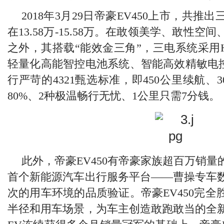
2
018
年3月
29
日帝豪
EV450
上市
，
共推出
在1
3.58
万-
15.58
万。在敢领美学、敢性空间
之外，其搭载“能效金三角”，三电系统采用
轻量化高能智控电池系统、智能高效精敏电
行严苛的4
321
甄选标准，即4
50
公里续航、3
80%
、
2种极温
畅行无忧、1公里只需7分钱。
此外，帝豪E
V450
有帝豪家族超百万销量
首个新能源汽车出行服务平台——曹操专车
次的用车环境的品质验证。帝豪E
V450
完全
半径和用车场景，为车主创造敢跑敢当的全新