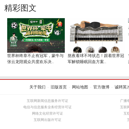
精彩图文
世界杯终章不止有冠军，蒙牛与
熬夜看球不垮状态！跟着世界冠
张云龙陪观众共度欢乐决..
军解锁睡眠回血方案..
关于我们
旧版首页
网站地图
官方微博
诚聘英
-
-
-
-
互联网新闻信息服务许可证
广播
电信与信息服务业务经营许可证
互联
网络文化经营许可证
互
互联网出版许可证