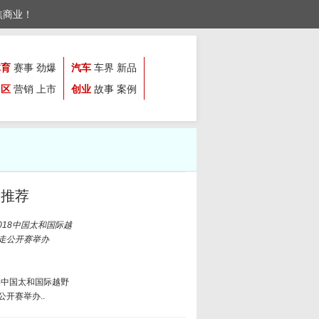
焦商业！
体育
赛事
劲爆
汽车
车界
新品
园区
营销
上市
创业
故事
案例
文推荐
18中国太和国际越野
公开赛举办..