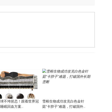
看球不垮状态！跟着世界冠
雪榕生物成功攻克白色金针
睡眠回血方案..
菇“卡脖子”难题，打破国外..