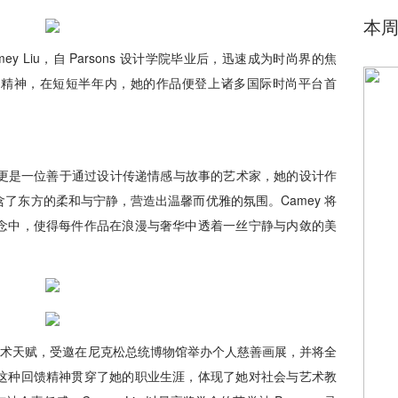
本
ey Liu，自 Parsons 设计学院毕业后，迅速成为时尚界的焦
新精神，在短短半年内，她的作品便登上诸多国际时尚平台首
计师，更是一位善于通过设计传递情感与故事的艺术家，她的设计作
了东方的柔和与宁静，营造出温馨而优雅的氛围。Camey 将
念中，使得每件作品在浪漫与奢华中透着一丝宁静与内敛的美
她的艺术天赋，受邀在尼克松总统博物馆举办个人慈善画展，并将全
这种回馈精神贯穿了她的职业生涯，体现了她对社会与艺术教