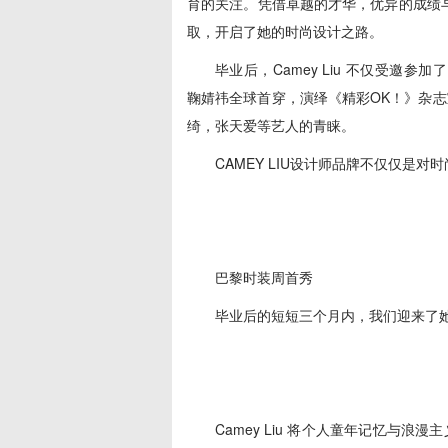
育的关注。凭借卓越的才华，优异的成绩与社会责
取，开启了她的时尚设计之路。
毕业后，Camey Liu 不仅受邀参加
鞠婧祎全球首穿，演绎《精彩OK！》杂
绮，张天爱等艺人的青睐。
CAMEY LIU设计师品牌不仅仅是
巴黎时装周首秀
毕业后的短短三个月内，我们迎来了她
Camey Liu 将个人童年记忆与