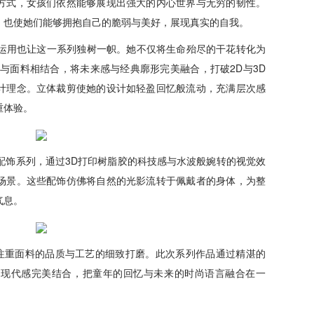
方式，女孩们依然能够展现出强大的内心世界与无穷的韧性。
，也使她们能够拥抱自己的脆弱与美好，展现真实的自我。
的创新运用也让这一系列独树一帜。她不仅将生命殆尽的干花转化为
与面料相结合，将未来感与经典廓形完美融合，打破2D与3D
计理念。立体裁剪使她的设计如轻盈回忆般流动，充满层次感
重体验。
推出了配饰系列，通过3D打印树脂胶的科技感与水波般婉转的视觉效
场景。这些配饰仿佛将自然的光影流转于佩戴者的身体，为整
气息。
IU，终注重面料的品质与工艺的细致打磨。此次系列作品通过精湛的
与现代感完美结合，把童年的回忆与未来的时尚语言融合在一