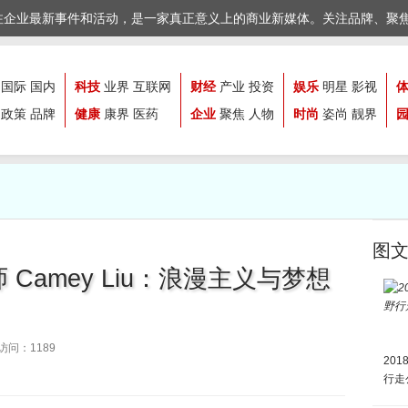
注企业最新事件和活动，是一家真正意义上的商业新媒体。关注品牌、聚
国际
国内
科技
业界
互联网
财经
产业
投资
娱乐
明星
影视
政策
品牌
健康
康界
医药
企业
聚焦
人物
时尚
姿尚
靓界
图
Camey Liu：浪漫主义与梦想
问：1189
20
行走