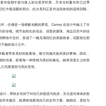
。童年假期中曾与家人前往普罗旺斯，尽管当时薰衣草已过季
记忆中最温暖的部分。此次系列正是对这段旅程的温情回顾，
光环，仿佛是一场将醒未醒的梦境。Camey 在设计中融入了许
月的珍视。细节如初生的花朵、清晨的露珠、海边贝壳中的珍
明网络中交织，形成了一幅充满回忆的美丽画卷，试图留住那
存于她的设计之中。
可以为穿戴者带来美好的能量场，吸引同频共振的美好事物。因此，
感的传递，歌颂每一种情绪为美好的象征。她将浪漫主义的美
人们无限遐想与美好意境。
她的设计，帮助女性卸下对自己的疑惑与焦虑，无论是对身体的焦
这些衣服后，能勇敢地展现自己的女性力量。她相信，柔软与