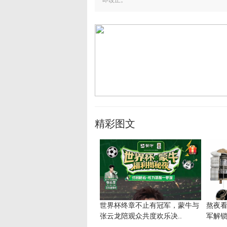
即改正。
精彩图文
世界杯终章不止有冠军，蒙牛与
熬夜
张云龙陪观众共度欢乐决..
军解锁