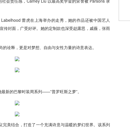
任感，Camey Liu 以最高奖学金的荣誉被 Parsons 录
了 Labelhood 蕾虎在上海举办的走秀，她的作品还被中国艺人
志宣传封面，广受好评。她的定制款也深受赵露思，戚薇，张雨
对时尚的诠释，更是对梦想、自由与女性力量的诗意表达。
最新的巴黎时装周系列——”普罗旺斯之梦”。
浪漫主义完美结合，打造了一个充满诗意与温暖的梦幻世界。该系列