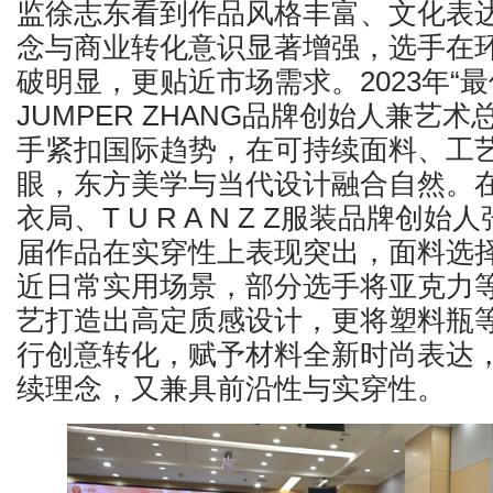
监徐志东看到作品风格丰富、文化表
念与商业转化意识显著增强，选手在
破明显，更贴近市场需求。2023年“
JUMPER ZHANG品牌创始人兼艺
手紧扣国际趋势，在可持续面料、工
眼，东方美学与当代设计融合自然。
衣局、T U R A N Z Z服装品牌创
届作品在实穿性上表现突出，面料选
近日常实用场景，部分选手将亚克力
艺打造出高定质感设计，更将塑料瓶
行创意转化，赋予材料全新时尚表达
续理念，又兼具前沿性与实穿性。