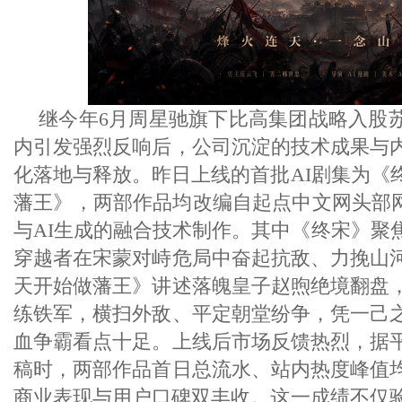
继今年6月周星驰旗下比高集团战略入股
内引发强烈反响后，公司沉淀的技术成果与
化落地与释放。昨日上线的首批AI剧集为《
藩王》，两部作品均改编自起点中文网头部网
与AI生成的融合技术制作。其中《终宋》聚
穿越者在宋蒙对峙危局中奋起抗敌、力挽山
天开始做藩王》讲述落魄皇子赵煦绝境翻盘
练铁军，横扫外敌、平定朝堂纷争，凭一己
血争霸看点十足。上线后市场反馈热烈，据
稿时，两部作品首日总流水、站内热度峰值
商业表现与用户口碑双丰收。这一成绩不仅验