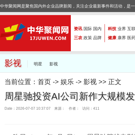
中华聚闻网是聚焦国内外企业品牌新闻，关注企业最新事件和活动，是一
资讯
国际
国内
科技
业界
互
三农
政策
品牌
健康
康界
医
影视
明星
影视
当前位置：
首页
->
娱乐
->
影视
>> 正文
周星驰投资AI公司新作大规模
Date：2026-07-07 10:37:07 来源：
作者： 访问：411