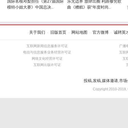
国际名模邓梨担任《第27届国际
乐无边界 放肆出圈 利路修凭歌
模特小姐大赛》中国总决..
曲《糟糕》获“年度时尚..
关于我们
旧版首页
网站地图
官方微博
诚聘英
-
-
-
-
互联网新闻信息服务许可证
广播
电信与信息服务业务经营许可证
互联
网络文化经营许可证
互
互联网出版许可证
投稿,发稿,媒体邀请,市场合
Copyright 2010-2018,