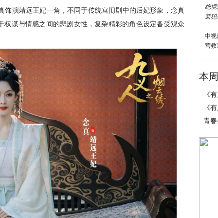
念真饰演靖远王妃一角，不同于传统宫闱剧中的后妃形象，念真
于权谋与情感之间的悲剧女性，复杂精彩的角色设定备受观众
中视
营救
本
《有
《有
青春