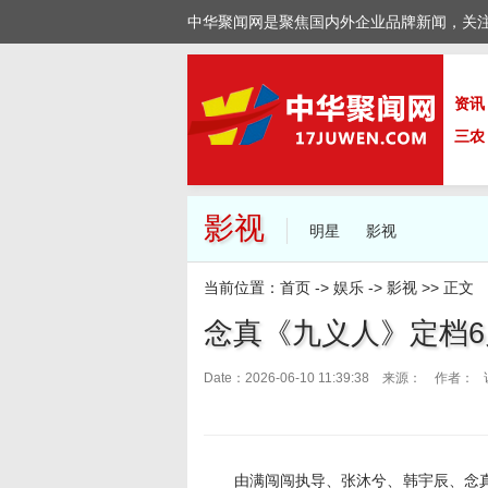
中华聚闻网是聚焦国内外企业品牌新闻，关
资讯
三农
影视
明星
影视
当前位置：
首页
->
娱乐
->
影视
>> 正文
念真《九义人》定档6
Date：2026-06-10 11:39:38 来源：
作者： 
由满闯闯执导、张沐兮、韩宇辰、念