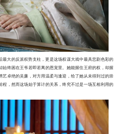
后最大的反派权势支柱，更是这场权谋大戏中最具悲剧色彩的
却始终困在王爷若即若离的恩宠里。她能握住王府的权，却握
绣艺卓绝的吴廉，对方用温柔与逢迎，给了她从未得到过的崇
前程，然而这场始于算计的关系，终究不过是一场互相利用的