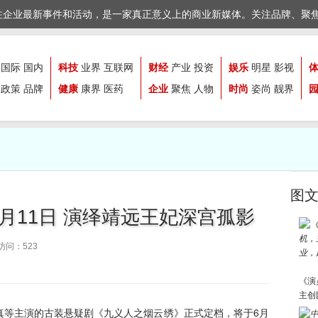
注企业最新事件和活动，是一家真正意义上的商业新媒体。关注品牌、聚
国际
国内
科技
业界
互联网
财经
产业
投资
娱乐
明星
影视
政策
品牌
健康
康界
医药
企业
聚焦
人物
时尚
姿尚
靓界
图
月11日 演绎靖远王妃深宫孤影
访问：523
《演
主创
真等主演的古装悬疑剧《九义人之烟云绣》正式定档，将于6月