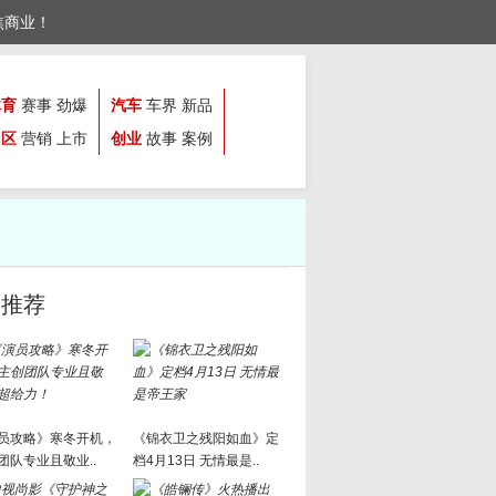
焦商业！
体育
赛事
劲爆
汽车
车界
新品
园区
营销
上市
创业
故事
案例
文推荐
员攻略》寒冬开机，
《锦衣卫之残阳如血》定
团队专业且敬业..
档4月13日 无情最是..