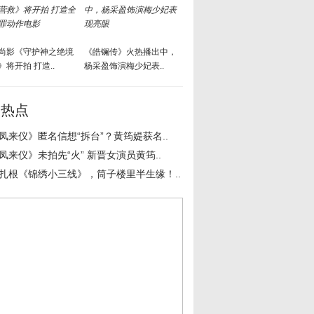
尚影《守护神之绝境
《皓镧传》火热播出中，
》将开拍 打造..
杨采盈饰演梅少妃表..
周热点
凤来仪》匿名信想“拆台”？黄筠媞获名..
凤来仪》未拍先“火” 新晋女演员黄筠..
扎根《锦绣小三线》，筒子楼里半生缘！..