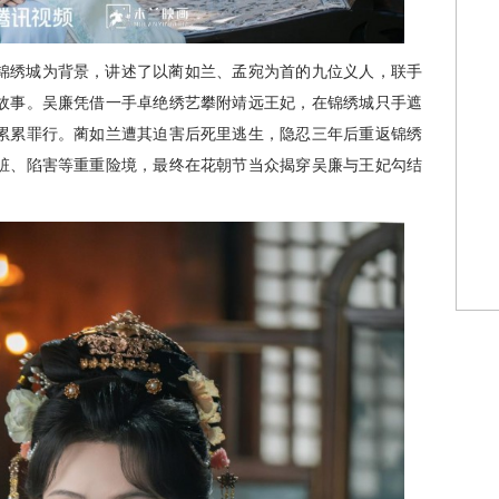
锦绣城为背景，讲述了以蔺如兰、孟宛为首的九位义人，联手
故事。吴廉凭借一手卓绝绣艺攀附靖远王妃，在锦绣城只手遮
累累罪行。蔺如兰遭其迫害后死里逃生，隐忍三年后重返锦绣
赃、陷害等重重险境，最终在花朝节当众揭穿吴廉与王妃勾结