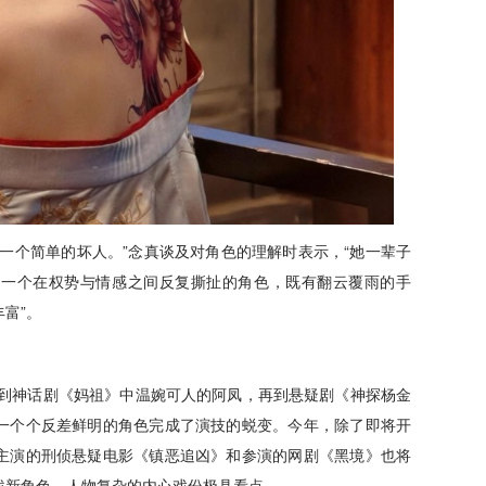
一个简单的坏人。”念真谈及对角色的理解时表示，“她一辈子
样一个在权势与情感之间反复撕扯的角色，既有翻云覆雨的手
富”。
，到神话剧《妈祖》中温婉可人的阿凤，再到悬疑剧《神探杨金
一个个反差鲜明的角色完成了演技的蜕变。今年，除了即将开
主演的刑侦悬疑电影《镇恶追凶》和参演的网剧《黑境》也将
战新角色，人物复杂的内心戏份极具看点。