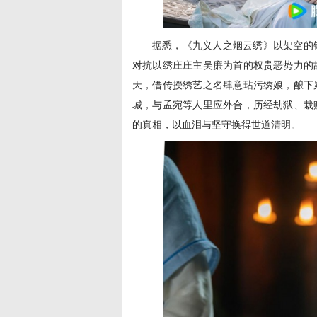
据悉，《九义人之烟云绣》以架空的
对抗以绣庄庄主吴廉为首的权贵恶势力的
天，借传授绣艺之名肆意玷污绣娘，酿下
城，与孟宛等人里应外合，历经劫狱、栽
的真相，以血泪与坚守换得世道清明。