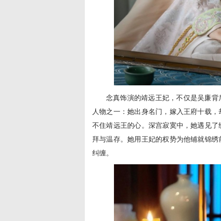
念真饰演的靖远王妃，不仅是吴廉背
人物之一：她出身名门，嫁入王府十载，
不住靖远王的心。深宫寂寞中，她遇见了
拜与温存。她用王妃的权势为他铺就锦绣
纠缠。