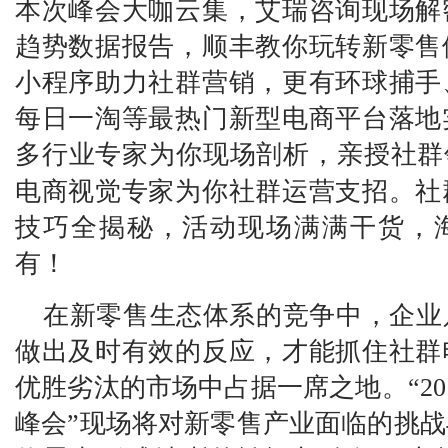
本次
峰会大咖云集，艾瑞咨询
现场
解
趋势
数据报告，顺丰教你玩转新零售
小程序助力社群营销，更有环
球捕手
每日一淘等最热门新型电商平台落地
多行业专家为你现场剖析，亲授社
群
电商视觉专家为你社群运营支招
。
社
技巧全揭秘，
活动现场
满满干货，
有！
在新零售生态体系的竞争中，企业
做出及时有效的反应，
才能抓住社群
优胜劣汰的市场中占据一席之地
。
“
2
峰会
”
现场将对新零售产业面临的挑战