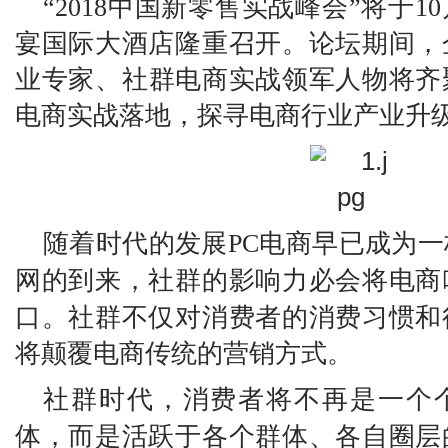
“2018中国新零售实战峰会”将于10
宴国际大酒店隆重召开。论坛期间，
业
专家
、社群电商实战领军人物将
齐
电商实战
落地，探寻
电商行业
产业升
随着时代的发展
PC电商早已成为
网的到来，社群的影响力
必会将
电商
口。社群不仅对消费者的消费习惯和
将
颠覆
电商
传统的营销方式。
社群时代，消费者将不再是一个
体，而是活跃于各个群体、各自圈层