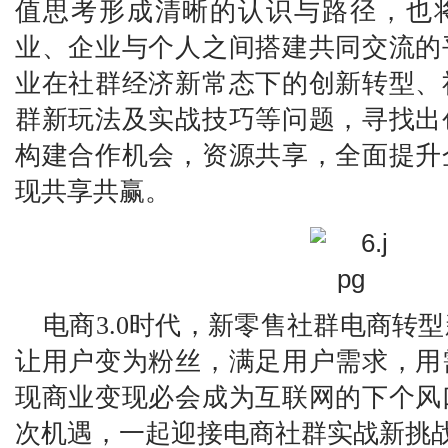
值思考
形成清晰的认识与路径
，
也
业、企业与个人
之间搭建共同交流
的
业在社群
经济新常态下的
创新转型
、
群新玩法
及
实战技巧等问题，寻找出
构建合作机会，资源共享
，全面
提升
现
共享共赢。
电商
3.0时代
，新零售社群电商转型
让用户变为粉丝，满足用户需求，用
现商业变现
必会成为
互联网的下个风
次
机遇，
一起迎接电商社群实战新挑