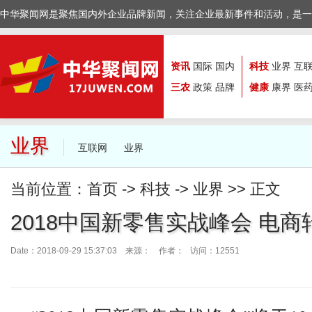
中华聚闻网是聚焦国内外企业品牌新闻，关注企业最新事件和活动，是一
资讯
国际
国内
科技
业界
互
三农
政策
品牌
健康
康界
医
业界
互联网
业界
当前位置：
首页
->
科技
->
业界
>> 正文
2018中国新零售实战峰会 电
Date：2018-09-29 15:37:03 来源：
作者： 访问：12551