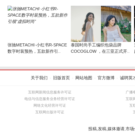
张驰METACHI·小红书R-SPACE
​泰国时尚手工编织包袋品牌
数字时装预热，五款新作引..
COCOGLOW ，在三亚正式开..
关于我们
旧版首页
网站地图
官方微博
诚聘英
-
-
-
-
互联网新闻信息服务许可证
广播
电信与信息服务业务经营许可证
互联
网络文化经营许可证
互
互联网出版许可证
投稿,发稿,媒体邀请,市场合