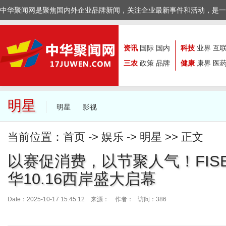
中华聚闻网是聚焦国内外企业品牌新闻，关注企业最新事件和活动，是一
资讯
国际
国内
科技
业界
互
三农
政策
品牌
健康
康界
医
明星
明星
影视
当前位置：
首页
->
娱乐
->
明星
>> 正文
以赛促消费，以节聚人气！FIS
华10.16西岸盛大启幕
Date：2025-10-17 15:45:12 来源：
作者： 访问：386